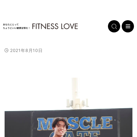
2021年8月10日
L
/
U
o
n
a
m
d
u
e
t
d
e
:
1
0
0
.
0
0
%