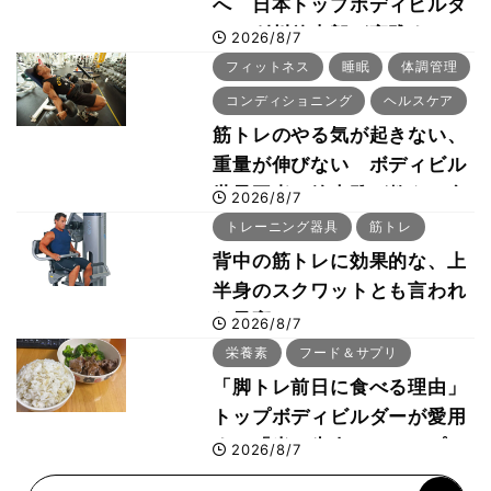
へ 日本トップボディビルダ
ー・刈川啓志郎が実践する
2026/8/7
「回復習慣」
フィットネス
睡眠
体調管理
コンディショニング
ヘルスケア
筋トレのやる気が起きない、
重量が伸びない ボディビル
世界王者・鈴木雅が教える食
2026/8/7
事・睡眠・呼吸の整え方
トレーニング器具
筋トレ
背中の筋トレに効果的な、上
半身のスクワットとも言われ
た最高マシン“ノーチラス・
2026/8/7
プルオーバーマシン”とは？
栄養素
フード＆サプリ
「脚トレ前日に食べる理由」
トップボディビルダーが愛用
する「米＋牛肉」のシンプル
2026/8/7
回復メシとは？