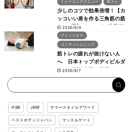
トレーニングメニュー
筋トレ
少しのコツで効果倍増！【カ
ッコいい肩を作る三角筋の筋
トレ6選】ボディビル世界王
2026/8/9
者が解説！
フィットネス
コンディショニング
筋トレの疲れが抜けない人
へ 日本トップボディビルダ
ー・刈川啓志郎が実践する
2026/8/7
「回復習慣」
IFBB
JBBF
サマースタイルアワード
ベストボディジャパン
マッスルゲート