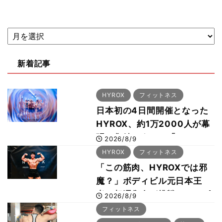
新着記事
HYROX
フィットネス
日本初の4日間開催となった
HYROX、約1万2000人が幕
張に集結 すでに「2028、
2026/8/9
29年の大会も準備」
HYROX
フィットネス
「この筋肉、HYROXでは邪
魔？」ボディビル元日本王
者・相澤隼人が挑戦 バーピ
2026/8/9
ーでは驚異の種目2位
フィットネス