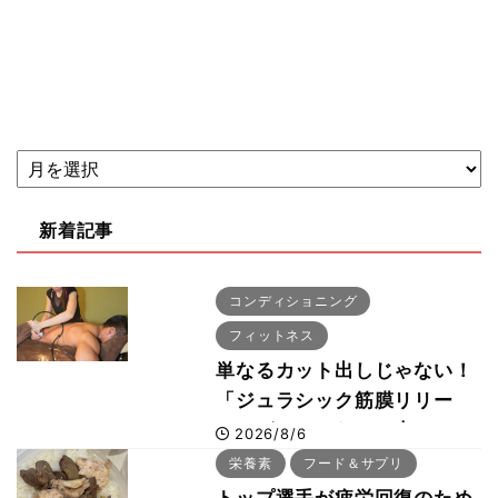
新着記事
コンディショニング
フィットネス
単なるカット出しじゃない！
「ジュラシック筋膜リリー
ス」が口コミだけで大ヒット
2026/8/6
した納得の理由 木澤大祐が
栄養素
フード＆サプリ
解説