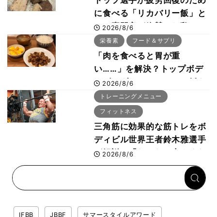
トップ選手が疲労回復のため
に食べる「リカバリー飯」と
は？専門家が絶賛した鶏レバ
2026/8/6
ー活用法
栄養素
フード＆サプリ
「肉を食べると胃が重
い……」を解決？トップボデ
ィビルダーのリカバリー飯を
2026/8/6
専門家がロジカル解説
トレーニングメニュー
フィットネス
三角筋に効果的な筋トレをボ
ディビル世界王者鈴木雅選手
が解説！「なかなか大きくな
2026/8/6
らない肩の鍛え方」前編
IFBB
JBBF
サマースタイルアワード