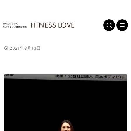
2021年8月13日
L
/
U
o
n
a
m
d
u
e
t
d
e
:
1
0
0
.
0
0
%