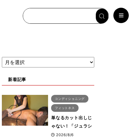
新着記事
コンディショニング
フィットネス
単なるカット出しじ
ゃない！「ジュラシ
ック筋膜リリース」
2026/8/6