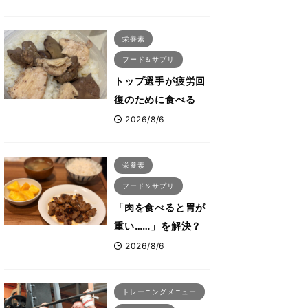
が口コミだけで大ヒ
ットした納得の理
栄養素
由 木澤大祐が解説
フード＆サプリ
トップ選手が疲労回
復のために食べる
「リカバリー飯」と
2026/8/6
は？専門家が絶賛し
た鶏レバー活用法
栄養素
フード＆サプリ
「肉を食べると胃が
重い……」を解決？
トップボディビルダ
2026/8/6
ーのリカバリー飯を
専門家がロジカル解
トレーニングメニュー
説