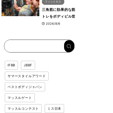
フィットネス
三角筋に効果的な筋
トレをボディビル世
界王者鈴木雅選手が
2026/8/6
解説！「なかなか大
きくならない肩の鍛
え方」前編
IFBB
JBBF
サマースタイルアワード
ベストボディジャパン
マッスルゲート
マッスルコンテスト
ミス日本