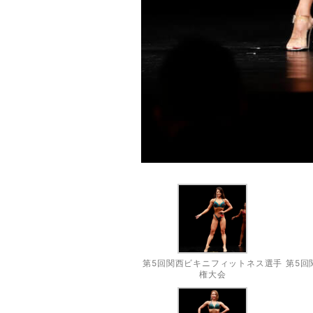
第5回関西ビキニフィットネス選手
第5回
権大会