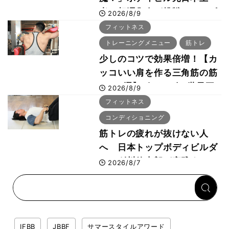
者・相澤隼人が挑戦 バーピ
2026/8/9
ーでは驚異の種目2位
フィットネス
トレーニングメニュー
筋トレ
少しのコツで効果倍増！【カ
ッコいい肩を作る三角筋の筋
トレ6選】ボディビル世界王
2026/8/9
者が解説！
フィットネス
コンディショニング
筋トレの疲れが抜けない人
へ 日本トップボディビルダ
ー・刈川啓志郎が実践する
2026/8/7
「回復習慣」
IFBB
JBBF
サマースタイルアワード