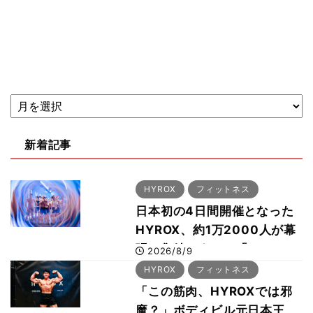
新着記事
HYROX
フィットネス
日本初の4日間開催となった
HYROX、約1万2000人が幕
張に集結 すでに「2028、
2026/8/9
29年の大会も準備」
HYROX
フィットネス
「この筋肉、HYROXでは邪
魔？」ボディビル元日本王