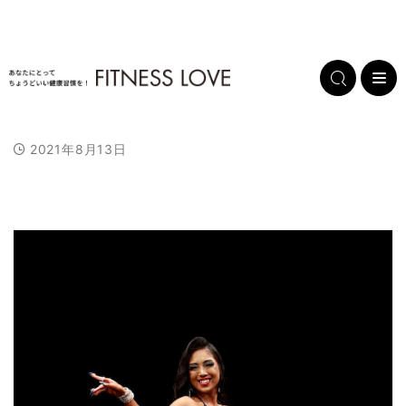
2021年8月13日
L
/
U
o
n
a
m
d
u
e
t
d
e
:
1
0
0
.
0
0
%