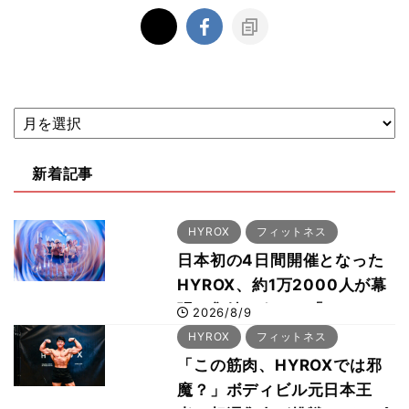
新着記事
HYROX
フィットネス
日本初の4日間開催となった
HYROX、約1万2000人が幕
張に集結 すでに「2028、
2026/8/9
29年の大会も準備」
HYROX
フィットネス
「この筋肉、HYROXでは邪
魔？」ボディビル元日本王