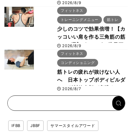
者・相澤隼人が挑戦 バーピ
2026/8/9
ーでは驚異の種目2位
フィットネス
トレーニングメニュー
筋トレ
少しのコツで効果倍増！【カ
ッコいい肩を作る三角筋の筋
トレ6選】ボディビル世界王
2026/8/9
者が解説！
フィットネス
コンディショニング
筋トレの疲れが抜けない人
へ 日本トップボディビルダ
ー・刈川啓志郎が実践する
2026/8/7
「回復習慣」
IFBB
JBBF
サマースタイルアワード