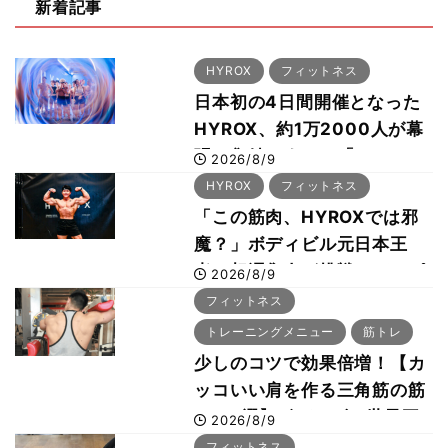
新着記事
HYROX
フィットネス
日本初の4日間開催となった
HYROX、約1万2000人が幕
張に集結 すでに「2028、
2026/8/9
29年の大会も準備」
HYROX
フィットネス
「この筋肉、HYROXでは邪
魔？」ボディビル元日本王
者・相澤隼人が挑戦 バーピ
2026/8/9
ーでは驚異の種目2位
フィットネス
トレーニングメニュー
筋トレ
少しのコツで効果倍増！【カ
ッコいい肩を作る三角筋の筋
トレ6選】ボディビル世界王
2026/8/9
者が解説！
フィットネス