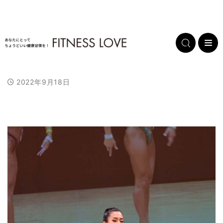
2022年9月18日
L
/
U
o
n
a
m
d
u
e
t
d
e
:
1
0
0
.
0
0
%