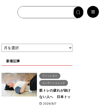
新着記事
フィットネス
コンディショニング
筋トレの疲れが抜け
ない人へ 日本トッ
プボディビルダー・
2026/8/7