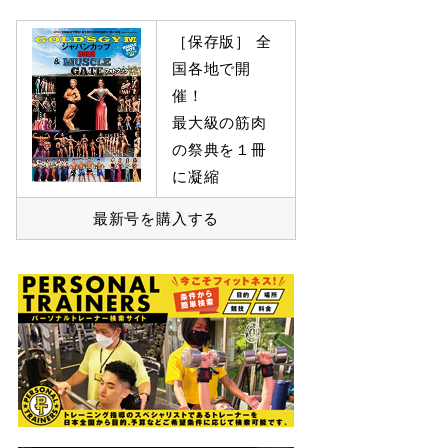
［保存版］ 全
国各地で開
催！
最大級の筋肉
の祭典を１冊
に凝縮
最新号を購入する