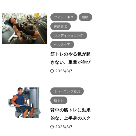
刈川啓志郎が実践す
る「回復習慣」
フィットネス
睡眠
体調管理
コンディショニング
ヘルスケア
筋トレのやる気が起
きない、重量が伸び
ない ボディビル世
2026/8/7
界王者・鈴木雅が教
える食事・睡眠・呼
トレーニング器具
吸の整え方
筋トレ
背中の筋トレに効果
的な、上半身のスク
ワットとも言われた
2026/8/7
最高マシン“ノーチラ