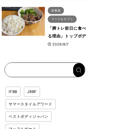
ス・プルオーバーマ
栄養素
シン”とは？
フード＆サプリ
「脚トレ前日に食べ
る理由」トップボデ
ィビルダーが愛用す
2026/8/7
る「米＋牛肉」のシ
ンプル回復メシと
は？
IFBB
JBBF
サマースタイルアワード
ベストボディジャパン
マッスルゲート