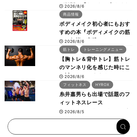
が解説！「なかなか大きくな
2026/8/6
らない肩の鍛え方」前編
商品情報
ボディメイク初心者にもおす
すめの本『ボディメイクの筋
トレ知識と実践テクニック』
2026/8/6
筋トレ
トレーニングメニュー
【胸トレ＆背中トレ】筋トレ
のマンネリ化を感じた時にこ
そ試したいおすすめメニュー
2026/8/6
「拮抗筋スーパーセット法」
フィットネス
HYROX
糸井嘉男らも出場で話題のフ
ィットネスレース
HYROX（ハイロックス）が
2026/8/5
幕張メッセで8月6日から開
幕 約1万2,000人が集結