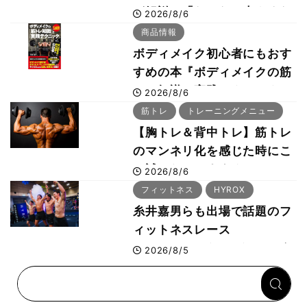
が解説！「なかなか大きくな
2026/8/6
らない肩の鍛え方」前編
商品情報
ボディメイク初心者にもおす
すめの本『ボディメイクの筋
トレ知識と実践テクニック』
2026/8/6
筋トレ
トレーニングメニュー
【胸トレ＆背中トレ】筋トレ
のマンネリ化を感じた時にこ
そ試したいおすすめメニュー
2026/8/6
「拮抗筋スーパーセット法」
フィットネス
HYROX
糸井嘉男らも出場で話題のフ
ィットネスレース
HYROX（ハイロックス）が
2026/8/5
幕張メッセで8月6日から開
幕 約1万2,000人が集結