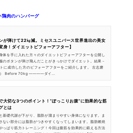
い鶏肉のハンバーグ
ンが弾けて22㎏減。ミセスユニバース世界進出の美女
変身！ダイエットビフォーアフター】
身体を手に入れた方々のダイエットビフォーアフターを公開し
服のボタンが弾け飛んだことがきっかけでダイエット。結果－
ットに成功した方のビフォーアフターをご紹介します。 古志磨
 Before 70kg ——――ダイ...
で大切な3つのポイント！“ぽっこりお腹”に効果的な筋
グとは
と基礎代謝が下がり、脂肪が溜まりやすい身体になります。ま
さない部分には脂肪がつきやすくなってしまいます。脂肪燃焼
やっぱり筋力トレーニング！今回は腹筋を効果的に鍛える方法