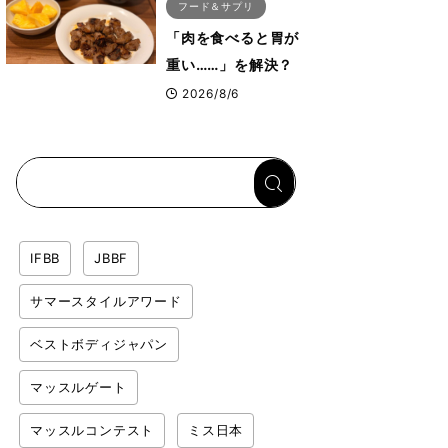
フード＆サプリ
「肉を食べると胃が
重い……」を解決？
トップボディビルダ
2026/8/6
ーのリカバリー飯を
専門家がロジカル解
説
IFBB
JBBF
サマースタイルアワード
ベストボディジャパン
マッスルゲート
マッスルコンテスト
ミス日本