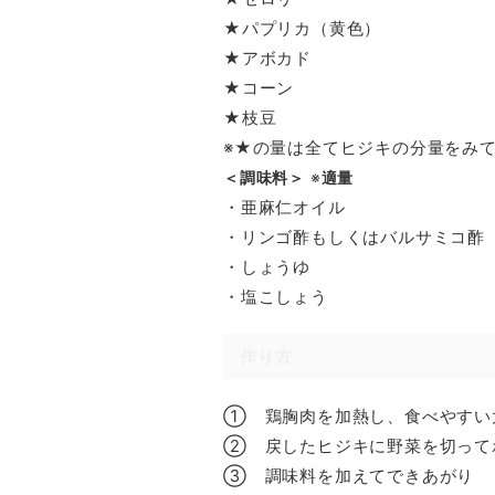
★パプリカ（黄色）
★アボカド
★コーン
★枝豆
※★の量は全てヒジキの分量をみ
＜調味料＞
※
適量
・亜麻仁オイル
・リンゴ酢もしくはバルサミコ酢
・しょうゆ
・塩こしょう
作り方
① 鶏胸肉を加熱し、食べやすい
② 戻したヒジキに野菜を切って
③ 調味料を加えてできあがり