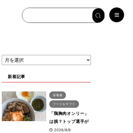
新着記事
栄養素
フード＆サプリ
「鶏胸肉オンリー」
は損？トップ選手が
実践する疲労を残さ
2026/8/6