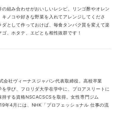
酢の組み合わせがおいしいレシピ。リンゴ酢やオレン
！キノコや好きな野菜を入れてアレンジしてくださ
ラダとして作っておけば、毎食タンパク質を変えて楽
マゴ、ホタテ、エビとも相性抜群です！
株式会社ヴィーナスジャパン代表取締役。高校卒業
学を学び、フロリダ大学在学中に、プロアスリートに
持する資格NSCACSCSを取得。女性専門ジム
営。2019年4月には、NHK「プロフェッショナル 仕事の流
。