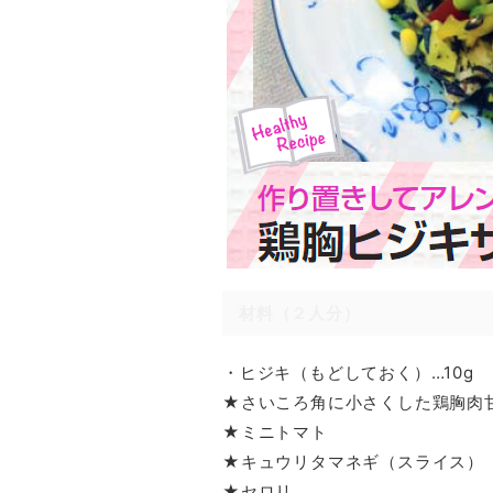
材料（２人分）
・ヒジキ（もどしておく）…10g
★さいころ角に小さくした鶏胸肉
★ミニトマト
★キュウリタマネギ（スライス）
★セロリ