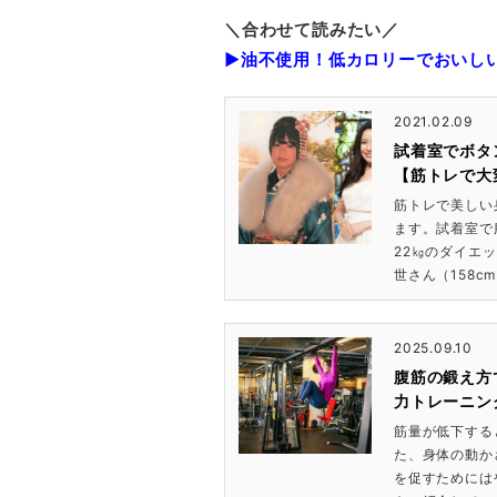
＼合わせて読みたい／
▶油不使用！低カロリーでおいし
2021.02.09
試着室でボタ
【筋トレで大
筋トレで美しい
ます。試着室で
22㎏のダイエ
世さん（158cm）
2025.09.10
腹筋の鍛え方
力トレーニン
筋量が低下する
た、身体の動か
を促すためには