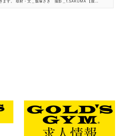
ます。 取材・文＿飯塚さき 撮影＿t.SAKUMA 【腹...