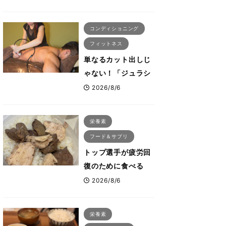
ないタンパク質＆腸
活コンボ
コンディショニング
フィットネス
単なるカット出しじ
ゃない！「ジュラシ
ック筋膜リリース」
2026/8/6
が口コミだけで大ヒ
ットした納得の理
栄養素
由 木澤大祐が解説
フード＆サプリ
トップ選手が疲労回
復のために食べる
「リカバリー飯」と
2026/8/6
は？専門家が絶賛し
た鶏レバー活用法
栄養素