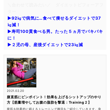
＼合わせて読みたい／ ダイエットビフォーアフ
ター
▶92㎏で病気に…食べて痩せるダイエットで37
㎏減！
▶寿司100貫食べる男。たった５ヵ月でバキバキ
に！
▶２児の母、産後ダイエットで23㎏減
2021.02.20
腹直筋にピンポイント！効果を上げるシットアップのやり
方【筋量増やしてお腹の脂肪を撃退：Training２】
腹筋を効果的に鍛えるトレーニング種目をご紹介していきます。身