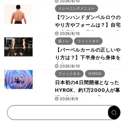
2026/8/10
チョは半額の990円に
トレーニングメニュー
【ワンハンドダンベルロウの
やり方やフォームは？】自宅
で広背筋など背中をつくる方
2026/8/10
法をボディビル世界王者・鈴
筋トレ
フィットネス
木雅選手が解説
【バーベルカールの正しいや
り方は？】下半身から身体を
安定させるのがカギ！
2026/8/10
フィットネス
HYROX
日本初の4日間開催となった
HYROX、約1万2000人が幕
張に集結 すでに「2028、
2026/8/9
29年の大会も準備」