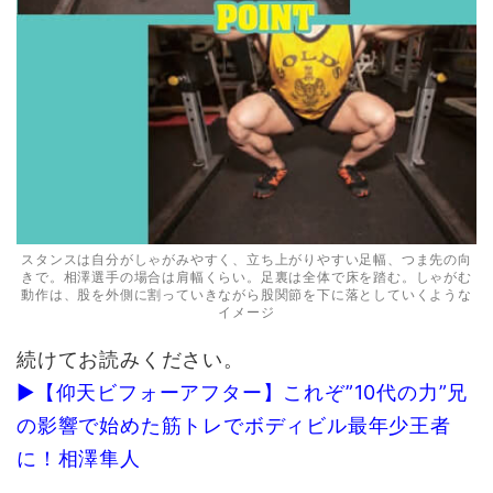
スタンスは自分がしゃがみやすく、立ち上がりやすい足幅、つま先の向
きで。相澤選手の場合は肩幅くらい。足裏は全体で床を踏む。しゃがむ
動作は、股を外側に割っていきながら股関節を下に落としていくような
イメージ
続けてお読みください。
▶【仰天ビフォーアフター】これぞ”10代の力”兄
の影響で始めた筋トレでボディビル最年少王者
に！相澤隼人