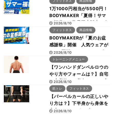
フィットネス
商品情報
1万1000円相当が5500円！
BODYMAKER「夏得！サマ
ー福袋」を数量限定販売 次
2026/8/10
回使える1000円OFFクーポ
フィットネス
商品情報
ンも
BODYMAKERが「夏のお盆
感謝祭」開催 人気ウェアが
1000円引き、UVクールポン
2026/8/10
チョは半額の990円に
トレーニングメニュー
【ワンハンドダンベルロウの
やり方やフォームは？】自宅
で広背筋など背中をつくる方
2026/8/10
法をボディビル世界王者・鈴
筋トレ
フィットネス
木雅選手が解説
【バーベルカールの正しいや
り方は？】下半身から身体を
安定させるのがカギ！
2026/8/10