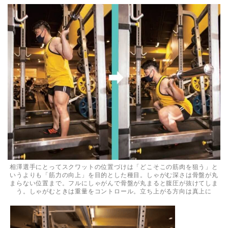
相澤選手にとってスクワットの位置づけは「どこそこの筋肉を狙う」と
いうよりも「筋力の向上」を目的とした種目。しゃがむ深さは骨盤が丸
まらない位置まで。フルにしゃがんで骨盤が丸まると腹圧が抜けてしま
う。しゃがむときは重量をコントロール。立ち上がる方向は真上に