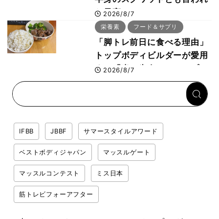
た最高マシン“ノーチラス・
2026/8/7
プルオーバーマシン”とは？
栄養素
フード＆サプリ
「脚トレ前日に食べる理由」
トップボディビルダーが愛用
する「米＋牛肉」のシンプル
2026/8/7
回復メシとは？
IFBB
JBBF
サマースタイルアワード
ベストボディジャパン
マッスルゲート
マッスルコンテスト
ミス日本
筋トレビフォーアフター