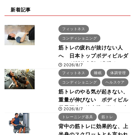
新着記事
フィットネス
コンディショニング
筋トレの疲れが抜けない人
へ 日本トップボディビルダ
ー・刈川啓志郎が実践する
2026/8/7
「回復習慣」
フィットネス
睡眠
体調管理
コンディショニング
ヘルスケア
筋トレのやる気が起きない、
重量が伸びない ボディビル
世界王者・鈴木雅が教える食
2026/8/7
事・睡眠・呼吸の整え方
トレーニング器具
筋トレ
背中の筋トレに効果的な、上
半身のスクワットとも言われ