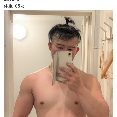
体重105㎏