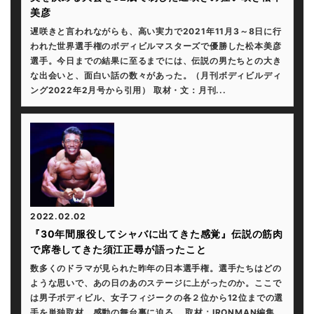
美彦
遅咲きと言われながらも、高い実力で2021年11月3～8日に行
われた世界選手権のボディビルマスターズで優勝した松本美彦
選手。今日までの結果に至るまでには、伝説の男たちとの大き
な出会いと、面白い話の数々があった。（月刊ボディビルディ
ング2022年2月号から引用） 取材・文：月刊...
2022.02.02
『30年間服役してシャバに出てきた感覚』伝説の筋肉
で席巻してきた須江正尋が語ったこと
数多くのドラマが見られた昨年の日本選手権。選手たちはどの
ような思いで、あの日のあのステージに上がったのか。ここで
は男子ボディビル、女子フィジークの各２位から12位までの選
手を単独取材。感動の舞台裏に迫る。 取材：IRONMAN編集