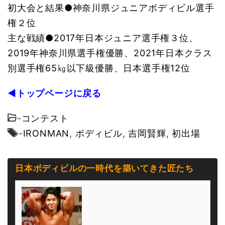
初大会と結果●神奈川県ジュニアボディビル選手
権２位
主な戦績●2017年日本ジュニア選手権３位、
2019年神奈川県選手権優勝、2021年日本クラス
別選手権65㎏以下級優
勝、日本選手権12位
◀トップページに戻る
-
コンテスト
-
IRONMAN
,
ボディビル
,
吉岡賢輝
,
初出場
日本ボディビルの一時代を築いてきた匠たち