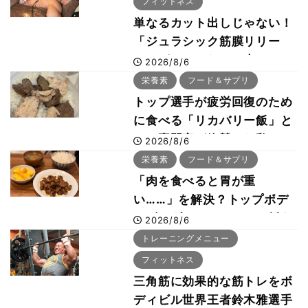
フィットネス
単なるカット出しじゃない！
「ジュラシック筋膜リリー
ス」が口コミだけで大ヒット
2026/8/6
した納得の理由 木澤大祐が
栄養素
フード＆サプリ
解説
トップ選手が疲労回復のため
に食べる「リカバリー飯」と
は？専門家が絶賛した鶏レバ
2026/8/6
ー活用法
栄養素
フード＆サプリ
「肉を食べると胃が重
い……」を解決？トップボデ
ィビルダーのリカバリー飯を
2026/8/6
専門家がロジカル解説
トレーニングメニュー
フィットネス
三角筋に効果的な筋トレをボ
ディビル世界王者鈴木雅選手