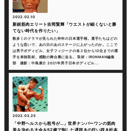
2022.02.10
新鋭筋肉エリート吉岡賢輝「ウエストが細くないと勝
てない時代を作りたい」
数多くのドラマが見られた昨年の日本選手権。選手たちはどの
ような思いで、あの日のあのステージに上がったのか。ここで
は男子ボディビル、女子フィジークの各２位から12位までの選
手を単独取材。感動の舞台裏に迫る。 取材：IRONMAN編集
部 撮影：中島康介 2021年男子日本ボディビル...
2022.03.25
「中野ヘルスから怒号が…」世界ナンバーワンの筋肉
美を決める大会を52歳で制した遅咲きの狂い咲き松本