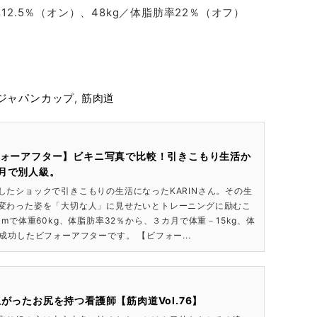
率12.5％（オン）、48kg／体脂肪率22％（オフ）
ジャパンカップ
,
筋肉道
フォーアフター】ビキニ写真で比較！引きこもり生活か
月で別人級。
したショックで引きこもりの生活になったKARINさん。その生
変わった姿を「大切な人」に見せたいとトレーニングに励むこ
cmで体重60kg、体脂肪率32％から、３カ月で体重－15kg、体
成功したビフォーアフターです。 【ビフォー...
がったお尻を持つ看護師【筋肉道Vol.76】