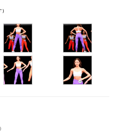
す）
歳）