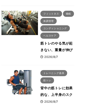
刈川啓志郎が実践す
る「回復習慣」
フィットネス
睡眠
体調管理
コンディショニング
ヘルスケア
筋トレのやる気が起
きない、重量が伸び
ない ボディビル世
2026/8/7
界王者・鈴木雅が教
える食事・睡眠・呼
トレーニング器具
吸の整え方
筋トレ
背中の筋トレに効果
的な、上半身のスク
ワットとも言われた
2026/8/7
最高マシン“ノーチラ