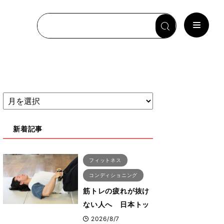
新着記事
フィットネス
コンディショニング
筋トレの疲れが抜け
ない人へ 日本トッ
プボディビルダー・
2026/8/7