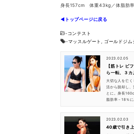
身長157cm 体重43kg／体脂肪
◀トップページに戻る
-
コンテスト
-
マッスルゲート
,
ゴールドジム
2023.02.05
【筋トレ ビ
ら一転、３カ
大切な人を亡く
活から脱却し、
とに。身長160
脂肪率－18％に
2023.02.03
40歳で引き上