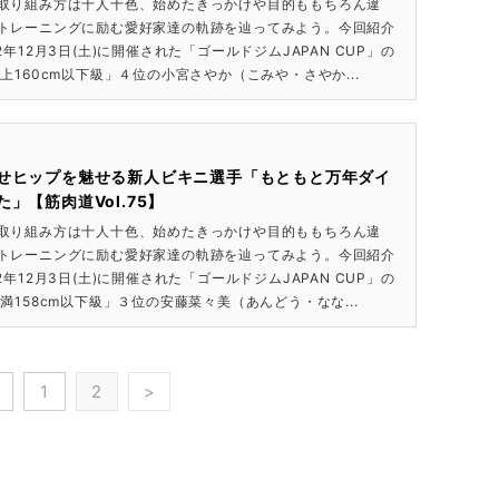
取り組み方は十人十色、始めたきっかけや目的ももちろん違
トレーニングに励む愛好家達の軌跡を辿ってみよう。今回紹介
2年12月3日(土)に開催された「ゴールドジムJAPAN CUP」の
上160cm以下級」４位の小宮さやか（こみや・さやか...
せヒップを魅せる新人ビキニ選手「もともと万年ダイ
」【筋肉道Vol.75】
取り組み方は十人十色、始めたきっかけや目的ももちろん違
トレーニングに励む愛好家達の軌跡を辿ってみよう。今回紹介
2年12月3日(土)に開催された「ゴールドジムJAPAN CUP」の
満158cm以下級」３位の安藤菜々美（あんどう・なな...
1
2
>