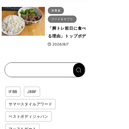
ス・プルオーバーマ
栄養素
シン”とは？
フード＆サプリ
「脚トレ前日に食べ
る理由」トップボデ
ィビルダーが愛用す
2026/8/7
る「米＋牛肉」のシ
ンプル回復メシと
は？
IFBB
JBBF
サマースタイルアワード
ベストボディジャパン
マッスルゲート