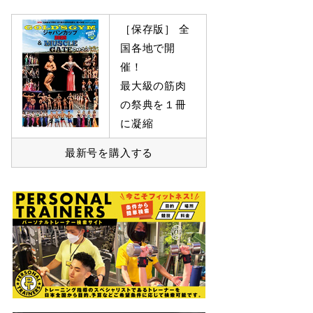
［保存版］ 全
国各地で開
催！
最大級の筋肉
の祭典を１冊
に凝縮
最新号を購入する