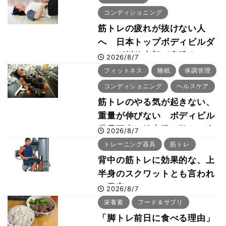
コンディショニング
筋トレの疲れが抜けない人
へ 日本トップボディビルダ
ー・刈川啓志郎が実践する
2026/8/7
「回復習慣」
フィットネス
睡眠
体調管理
コンディショニング
ヘルスケア
筋トレのやる気が起きない、
重量が伸びない ボディビル
世界王者・鈴木雅が教える食
2026/8/7
事・睡眠・呼吸の整え方
トレーニング器具
筋トレ
背中の筋トレに効果的な、上
半身のスクワットとも言われ
た最高マシン“ノーチラス・
2026/8/7
プルオーバーマシン”とは？
栄養素
フード＆サプリ
「脚トレ前日に食べる理由」