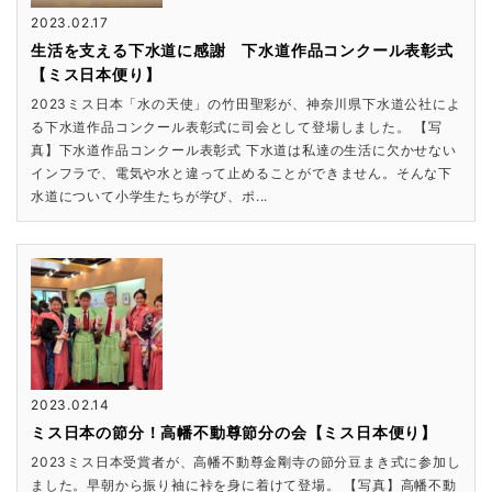
2023.02.17
生活を支える下水道に感謝 下水道作品コンクール表彰式
【ミス日本便り】
2023ミス日本「水の天使」の竹田聖彩が、神奈川県下水道公社によ
る下水道作品コンクール表彰式に司会として登場しました。 【写
真】下水道作品コンクール表彰式 下水道は私達の生活に欠かせない
インフラで、電気や水と違って止めることができません。そんな下
水道について小学生たちが学び、ポ...
2023.02.14
ミス日本の節分！高幡不動尊節分の会【ミス日本便り】
2023ミス日本受賞者が、高幡不動尊金剛寺の節分豆まき式に参加し
ました。早朝から振り袖に裃を身に着けて登場。 【写真】高幡不動