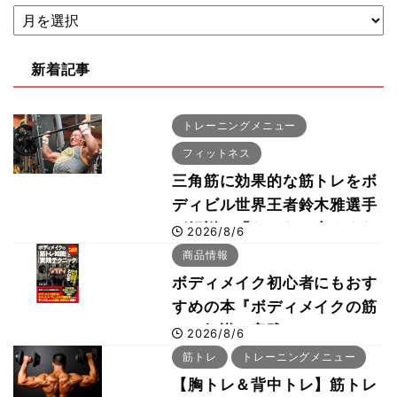
新着記事
トレーニングメニュー
フィットネス
三角筋に効果的な筋トレをボ
ディビル世界王者鈴木雅選手
が解説！「なかなか大きくな
2026/8/6
らない肩の鍛え方」前編
商品情報
ボディメイク初心者にもおす
すめの本『ボディメイクの筋
トレ知識と実践テクニック』
2026/8/6
筋トレ
トレーニングメニュー
【胸トレ＆背中トレ】筋トレ