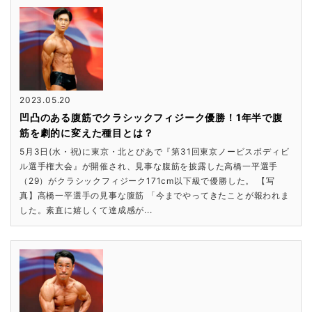
2023.05.20
凹凸のある腹筋でクラシックフィジーク優勝！1年半で腹
筋を劇的に変えた種目とは？
5月3日(水・祝)に東京・北とぴあで『第31回東京ノービスボディビ
ル選手権大会』が開催され、見事な腹筋を披露した高橋一平選手
（29）がクラシックフィジーク171cm以下級で優勝した。 【写
真】高橋一平選手の見事な腹筋 「今までやってきたことが報われま
した。素直に嬉しくて達成感が...