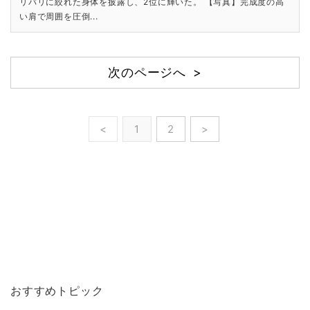
リバリに絞れた身体を披露し、2位に輝いた。 【写真】完成度の高
い肩で周囲を圧倒...
次のページへ >
<
1
2
>
おすすめトピック