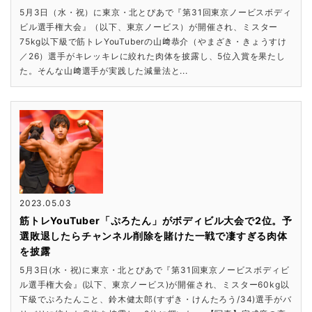
5月3日（水・祝）に東京・北とぴあで『第31回東京ノービスボディ
ビル選手権大会』（以下、東京ノービス）が開催され、ミスター
75kg以下級で筋トレYouTuberの山﨑恭介（やまざき・きょうすけ
／26）選手がキレッキレに絞れた肉体を披露し、5位入賞を果たし
た。そんな山﨑選手が実践した減量法と...
2023.05.03
筋トレYouTuber「ぷろたん」がボディビル大会で2位。予
選敗退したらチャンネル削除を賭けた一戦で凄すぎる肉体
を披露
5月3日(水・祝)に東京・北とぴあで『第31回東京ノービスボディビ
ル選手権大会』(以下、東京ノービス)が開催され、ミスター60kg以
下級でぷろたんこと、鈴木健太郎(すずき・けんたろう/34)選手がバ