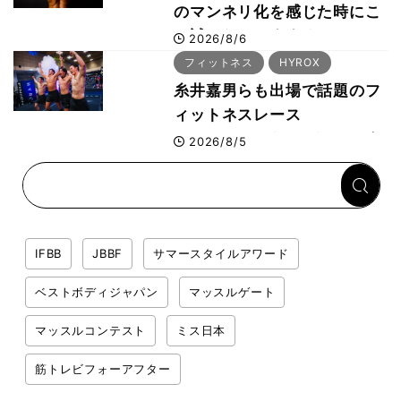
のマンネリ化を感じた時にこ
そ試したいおすすめメニュー
2026/8/6
「拮抗筋スーパーセット法」
フィットネス
HYROX
糸井嘉男らも出場で話題のフ
ィットネスレース
HYROX（ハイロックス）が
2026/8/5
幕張メッセで8月6日から開
幕 約1万2,000人が集結
IFBB
JBBF
サマースタイルアワード
ベストボディジャパン
マッスルゲート
マッスルコンテスト
ミス日本
筋トレビフォーアフター