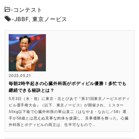
-
コンテスト
-
JBBF
,
東京ノービス
2023.05.21
毎朝2時半起きの心臓外科医がボディビル優勝！多忙でも
継続できる秘訣とは？
5月3日（水・祝）に東京・北とぴあで『第31回東京ノービスボディ
ビル選手権大会』（以下、東京ノービス）が開催され、ミスター
55kg以下級で心臓外科医の華山直二（はなやま・なおじ／58）選
手が58歳とは思えぬ見事な肉体を披露し、見事優勝を飾った。心臓
外科医とボディビルの両立は、生半可なもので...