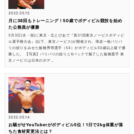
2023.05.15
月に38回もトレーニング！50歳でボディビル競技を始め
た公務員が優勝
5月3日(水・祝)に東京・北とぴあで『第31回東京ノービスボディビ
ル選手権大会』(以下、東京ノービス)が開催され、薄皮一枚バリバ
リの絞りをみせた板橋秀明選手（54）がボディビル50歳以上級で優
勝した。 【写真】バリバリの絞りと6パックで魅了した板橋選手 東
京ノービスは日本のボデ...
2023.05.14
お騒がせYouTuberがボディビル5位！1日で2kg体重が落
ちた食材変更法とは？