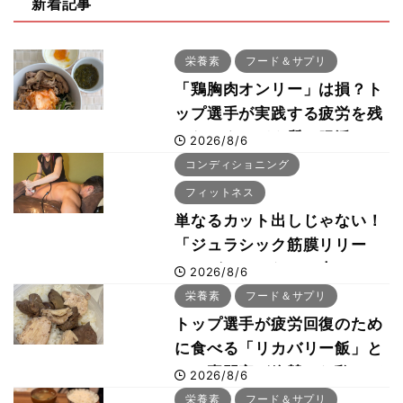
新着記事
栄養素
フード＆サプリ
「鶏胸肉オンリー」は損？ト
ップ選手が実践する疲労を残
さないタンパク質＆腸活コン
2026/8/6
ボ
コンディショニング
フィットネス
単なるカット出しじゃない！
「ジュラシック筋膜リリー
ス」が口コミだけで大ヒット
2026/8/6
した納得の理由 木澤大祐が
栄養素
フード＆サプリ
解説
トップ選手が疲労回復のため
に食べる「リカバリー飯」と
は？専門家が絶賛した鶏レバ
2026/8/6
ー活用法
栄養素
フード＆サプリ