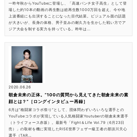
一昨年秋からYouTubeに登場し、「高速パンチ女子高生」として登
場した約10本の動画の再生数は総再生数1000万回を超え、今や地
上波番組にも出演することになった目代結菜。ビジュアル面の話題
が大きいが、長身の体格、男子並みの耐久力を生かした戦い方でア
ジア大会を制する実力を持っている。昨年は...
2020.06.26
朝倉未来の正体。“100の質問から見えてきた朝倉未来の素
顔とは？”［ロングインタビュー再録］
6月は“格闘家コラボ祭り”として、団体問わずいろいろな選手との
YouTubeコラボが実現している人気格闘家Youtuberの朝倉未来選手
（トライフォース赤坂）。最新号「Fight＆Life Vol.79（6月23日
売）」の取材を機に実現したRISE世界フェザー級王者の那須川天心
選手（TAR...