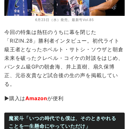
6月23日（水）発売。最新号Vol.85
今回の特集は熱狂のうちに幕を閉じた
「RIZIN.28」勝利者インタビュー。初代ライト
級王者となったホベルト・サトシ・ソウザと朝倉
未来を破ったクレベル・コイケの対談をはじめ、
バンタム級GPの朝倉海、井上直樹、扇久保博
正、元谷友貴など試合後の生の声を掲載してい
る。
▶購入は
Amazon
が便利
魔裟斗「いつの時代でも僕は、そのときやれる
ことを一生懸命にやっていただけ」