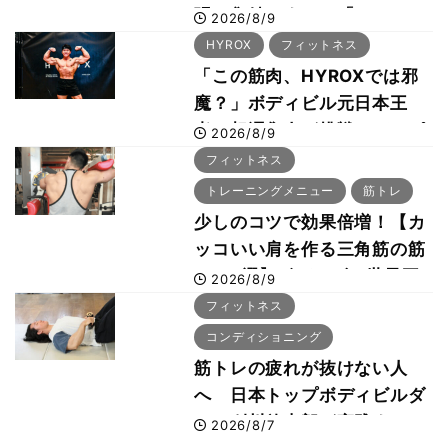
張に集結 すでに「2028、
2026/8/9
29年の大会も準備」
HYROX
フィットネス
「この筋肉、HYROXでは邪
魔？」ボディビル元日本王
者・相澤隼人が挑戦 バーピ
2026/8/9
ーでは驚異の種目2位
フィットネス
トレーニングメニュー
筋トレ
少しのコツで効果倍増！【カ
ッコいい肩を作る三角筋の筋
トレ6選】ボディビル世界王
2026/8/9
者が解説！
フィットネス
コンディショニング
筋トレの疲れが抜けない人
へ 日本トップボディビルダ
ー・刈川啓志郎が実践する
2026/8/7