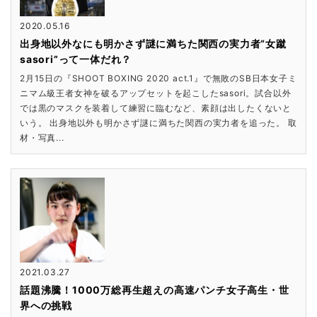
2020.05.16
出身地以外なにも明かさず謎に満ちた関西の実力者“女蹴
sasori”って一体だれ？
2月15日の『SHOOT BOXING 2020 act.1』で無敗のSB日本女子ミ
ニマム級王者女神を破るアップセットを起こしたsasori。試合以外
では黒のマスクを装着して練習に臨むなど、素顔は出したくないと
いう。 出身地以外も明かさず謎に満ちた関西の実力者を追った。 取
材・写真...
2021.03.27
話題沸騰！1000万総再生超えの高速パンチ女子高生・世
界への挑戦