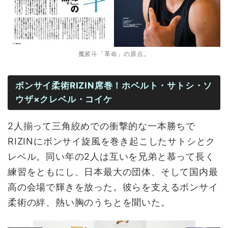
魔裟斗「革命」の原点。
ボンサイ柔術RIZIN席巻！ホベルト・サトシ・ソ
ウザ×クレベル・コイケ
2人揃って三角絞めでの衝撃的な一本勝ちで
RIZINにボンサイ旋風を巻き起こしたサトシとク
レベル。同い年の2人は互いを兄弟と慕って長く
練習をともにし、日本最大の団体、そして国内最
高の会場で輝きを放った。彼らを支えるボンサイ
柔術の絆、熱い胸のうちとを聞いた。