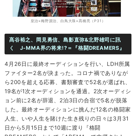
皇治×梅野源治、白鳥大珠×髙橋亮（P31）
髙谷裕之、岡見勇信、島影直弥&北野雄司に訊
く J-MMA界の将来!?＝『格闘DREAMERS』
4月26日に最終オーディションを行い、LDH所属
ファイター2名が決まった。コロナ禍でありなが
ら200を超える応募、書類審査で52名が選ばれ、
19名が1次オーディションを通過。2次オーディシ
ョン前に2名が辞退、2泊3日の合宿で5名が脱落
した。最終オーディションに挑んだ12名の格闘家
人生、いや人生を賭けた生き残りの日々は3月31
日から5月15日まで10週に渡り『格闘