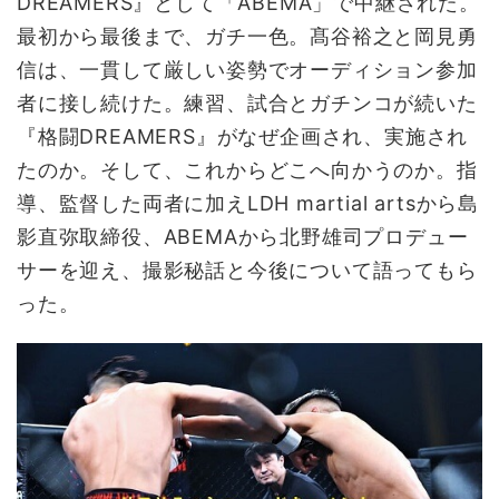
DREAMERS』として「ABEMA」で中継された。
最初から最後まで、ガチ一色。髙谷裕之と岡見勇
信は、一貫して厳しい姿勢でオーディション参加
者に接し続けた。練習、試合とガチンコが続いた
『格闘DREAMERS』がなぜ企画され、実施され
たのか。そして、これからどこへ向かうのか。指
導、監督した両者に加えLDH martial artsから島
影直弥取締役、ABEMAから北野雄司プロデュー
サーを迎え、撮影秘話と今後について語ってもら
った。