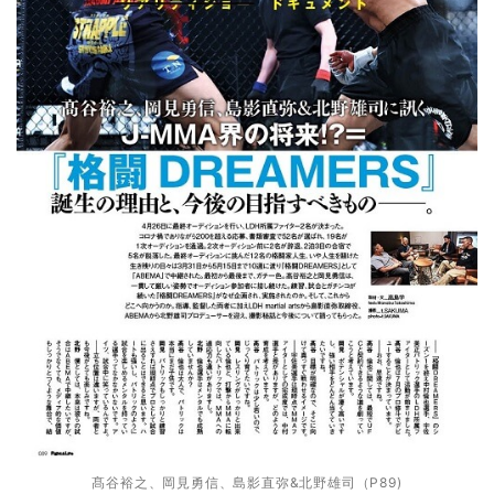
髙谷裕之、岡見勇信、島影直弥&北野雄司（P89)