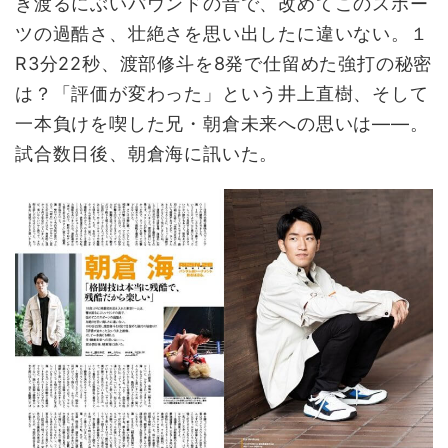
き渡るにぶいパウンドの音で、改めてこのスポー
ツの過酷さ、壮絶さを思い出したに違いない。１
R3分22秒、渡部修斗を8発で仕留めた強打の秘密
は？「評価が変わった」という井上直樹、そして
一本負けを喫した兄・朝倉未来への思いは——。
試合数日後、朝倉海に訊いた。