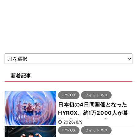
新着記事
HYROX
フィットネス
日本初の4日間開催となった
HYROX、約1万2000人が幕
張に集結 すでに「2028、
2026/8/9
29年の大会も準備」
HYROX
フィットネス