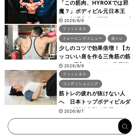
「この筋肉、HYROXでは邪
魔？」ボディビル元日本王
者・相澤隼人が挑戦 バーピ
2026/8/9
ーでは驚異の種目2位
フィットネス
トレーニングメニュー
筋トレ
少しのコツで効果倍増！【カ
ッコいい肩を作る三角筋の筋
トレ6選】ボディビル世界王
2026/8/9
者が解説！
フィットネス
コンディショニング
筋トレの疲れが抜けない人
へ 日本トップボディビルダ
ー・刈川啓志郎が実践する
2026/8/7
「回復習慣」