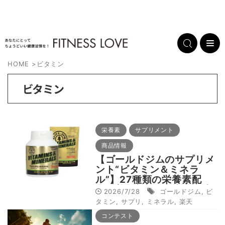
HOME
>
ビタミン
ビタミン
栄養素
サプリメント
商品情報
【ゴールドジムのサプリメ
ント“ビタミン＆ミネラ
ル”】27種類の栄養素配
合、着色料・保存料無添加
2026/7/28
ゴールドジム
,
ビ
タミン
,
サプリ
,
ミネラル
,
楽天
コンテスト