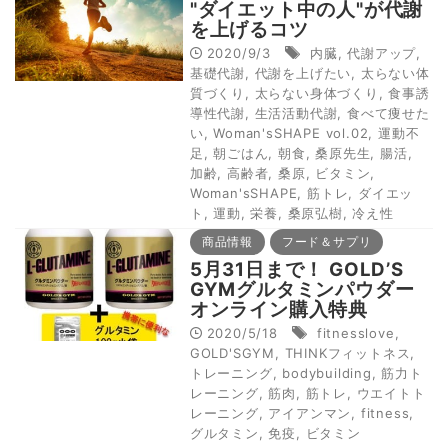
"ダイエット中の人"が代謝
を上げるコツ
2020/9/3
内臓
,
代謝アップ
,
基礎代謝
,
代謝を上げたい
,
太らない体
質づくり
,
太らない身体づくり
,
食事誘
導性代謝
,
生活活動代謝
,
食べて痩せた
い
,
Woman'sSHAPE vol.02
,
運動不
足
,
朝ごはん
,
朝食
,
桑原先生
,
腸活
,
加齢
,
高齢者
,
桑原
,
ビタミン
,
Woman'sSHAPE
,
筋トレ
,
ダイエッ
ト
,
運動
,
栄養
,
桑原弘樹
,
冷え性
商品情報
フード＆サプリ
5月31日まで！ GOLD’S
GYMグルタミンパウダー
オンライン購入特典
2020/5/18
fitnesslove
,
GOLD'SGYM
,
THINKフィットネス
,
トレーニング
,
bodybuilding
,
筋力ト
レーニング
,
筋肉
,
筋トレ
,
ウエイトト
レーニング
,
アイアンマン
,
fitness
,
グルタミン
,
免疫
,
ビタミン