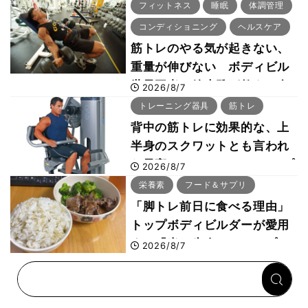
「回復習慣」
フィットネス
睡眠
体調管理
コンディショニング
ヘルスケア
筋トレのやる気が起きない、
重量が伸びない ボディビル
世界王者・鈴木雅が教える食
2026/8/7
事・睡眠・呼吸の整え方
トレーニング器具
筋トレ
背中の筋トレに効果的な、上
半身のスクワットとも言われ
た最高マシン“ノーチラス・プ
2026/8/7
ルオーバーマシン”とは？
栄養素
フード＆サプリ
「脚トレ前日に食べる理由」
トップボディビルダーが愛用
する「米＋牛肉」のシンプル
2026/8/7
回復メシとは？