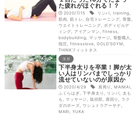
た疲れがほぐれる！？
2020/7/15
リンパ
,
training
,
筋肉
,
筋トレ
,
自宅トレーニング
,
骨盤
,
ウエイトトレーニング
,
ボディビルデ
ィング
,
アイアンマン
,
fitness
,
bodybuilding
,
マッサージ
,
骨盤職人
,
指圧
,
fitnesslove
,
GOLD'SGYM
,
THINKフィットネス
ヨガ
下半身太りを卒業！脚が太
い人はリンパまでしっかり
流せていないのが原因か
も！？
2020/4/29
肩周り
,
MAIMAI
,
ふくらはぎ
,
下半身太り
,
リンパ
,
太も
も
,
マッサージ
,
鼠径部
,
肩回り
,
ラク
ダのポーズ
,
ウシュトラアーサナ
,
MARI
,
YUKA