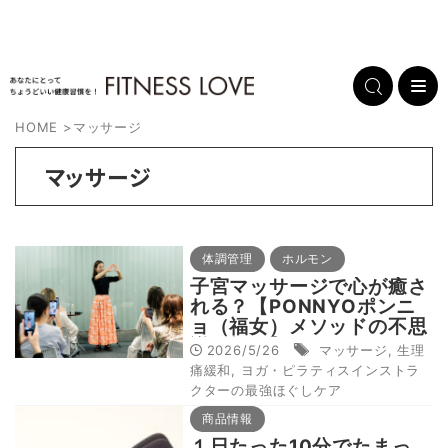
HOME
>
マッサージ
マッサージ
体調管理
ホルモン
子宮マッサージで心が癒さ
れる？【PONNYOポンニ
ョ（福女）メソッドの不思
議な効果】
2026/5/26
マッサージ
,
生理
痛緩和
,
ヨガ・ピラティスインストラ
クターの最強ほぐしケア
商品情報
１日たった10分でたまっ