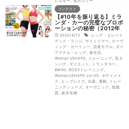
レルギー
,
低カロリー
コンテスト
【#10年を振り返る】ミラ
ンダ・カーの完璧なプロポ
ーションの秘密（2012年
発行、Woman’sSHAPE
2020/4/13
レッグ・エレベイ
vol.05）
テッド・ランジ
,
サイトリマー
,
カーヴ
ィング・カートシー
,
読者モデル
,
ダイ
アグナル・レッグ
,
食生活
,
Woman'sSHAPE
,
トレーニング
,
高タ
ンパク
,
ダイエット
,
ミランダカー
,
BIKINI
,
BODYトレーニング
,
Woman’sSHAPE vol.05
,
ボディメイ
ク
,
ヒップレイズ
,
出産
,
運動
,
トレー
ニングシューズ
,
オーガニック
,
低脂
質
,
炭水化物