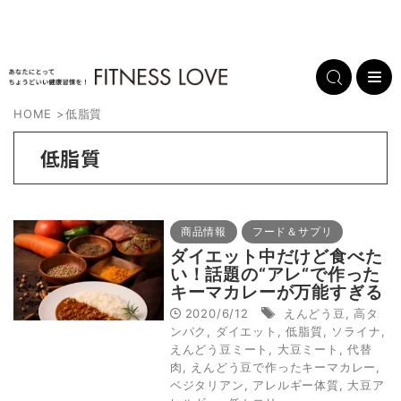
HOME
>
低脂質
低脂質
商品情報
フード＆サプリ
ダイエット中だけど食べた
い！話題の“アレ“で作った
キーマカレーが万能すぎる
2020/6/12
えんどう豆
,
高タ
ンパク
,
ダイエット
,
低脂質
,
ソライナ
,
えんどう豆ミート
,
大豆ミート
,
代替
肉
,
えんどう豆で作ったキーマカレー
,
ベジタリアン
,
アレルギー体質
,
大豆ア