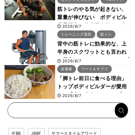
筋トレのやる気が起きない、
重量が伸びない ボディビル
世界王者・鈴木雅が教える食
2026/8/7
事・睡眠・呼吸の整え方
トレーニング器具
筋トレ
背中の筋トレに効果的な、上
半身のスクワットとも言われ
た最高マシン“ノーチラス・プ
2026/8/7
ルオーバーマシン”とは？
栄養素
フード＆サプリ
「脚トレ前日に食べる理由」
トップボディビルダーが愛用
する「米＋牛肉」のシンプル
2026/8/7
回復メシとは？
IFBB
JBBF
サマースタイルアワード