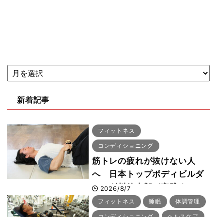
新着記事
フィットネス
コンディショニング
筋トレの疲れが抜けない人
へ 日本トップボディビルダ
ー・刈川啓志郎が実践する
2026/8/7
「回復習慣」
フィットネス
睡眠
体調管理
コンディショニング
ヘルスケア