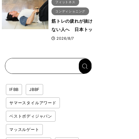
フィットネス
コンディショニング
筋トレの疲れが抜け
ない人へ 日本トッ
プボディビルダー・
2026/8/7
刈川啓志郎が実践す
る「回復習慣」
IFBB
JBBF
サマースタイルアワード
ベストボディジャパン
マッスルゲート