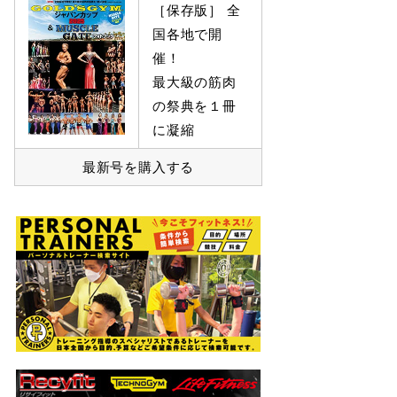
［保存版］ 全
国各地で開
催！
最大級の筋肉
の祭典を１冊
に凝縮
最新号を購入する