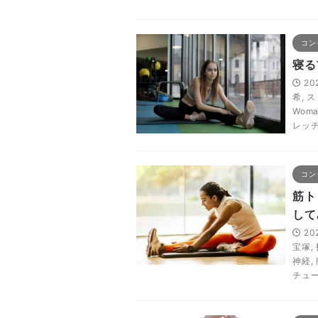
コン
寝る
20
希
,
ス
Woma
レッ
コン
筋ト
して
20
宝塚
,
神経
,
チュ