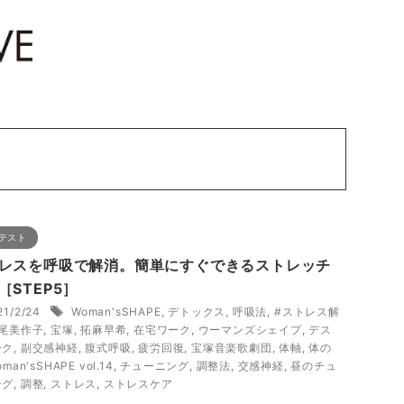
テスト
レスを呼吸で解消。簡単にすぐできるストレッチ
［STEP5］
21/2/24
Woman'sSHAPE
,
デトックス
,
呼吸法
,
#ストレス解
尾美作子
,
宝塚
,
拓麻早希
,
在宅ワーク
,
ウーマンズシェイプ
,
デス
ーク
,
副交感神経
,
腹式呼吸
,
疲労回復
,
宝塚音楽歌劇団
,
体軸
,
体の
man'sSHAPE vol.14
,
チューニング
,
調整法
,
交感神経
,
昼のチュ
ング
,
調整
,
ストレス
,
ストレスケア