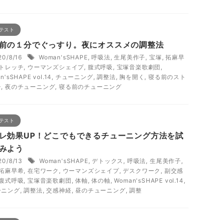
テスト
前の１分でぐっすり。夜にオススメの調整法
20/8/16
Woman'sSHAPE
,
呼吸法
,
生尾美作子
,
宝塚
,
拓麻早
トレッチ
,
ウーマンズシェイプ
,
腹式呼吸
,
宝塚音楽歌劇団
,
n'sSHAPE vol.14
,
チューニング
,
調整法
,
胸を開く
,
寝る前のスト
チ
,
夜のチューニング
,
寝る前のチューニング
テスト
レ効果UP！どこでもできるチューニング方法を試
みよう
20/8/13
Woman'sSHAPE
,
デトックス
,
呼吸法
,
生尾美作子
,
拓麻早希
,
在宅ワーク
,
ウーマンズシェイプ
,
デスクワーク
,
副交感
腹式呼吸
,
宝塚音楽歌劇団
,
体軸
,
体の軸
,
Woman'sSHAPE vol.14
,
ーニング
,
調整法
,
交感神経
,
昼のチューニング
,
調整