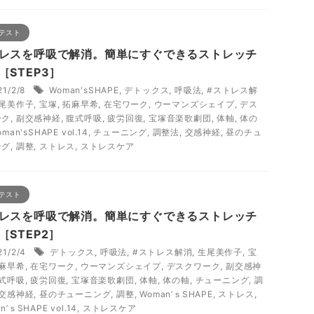
テスト
レスを呼吸で解消。簡単にすぐできるストレッチ
［STEP3］
21/2/8
Woman'sSHAPE
,
デトックス
,
呼吸法
,
#ストレス解
尾美作子
,
宝塚
,
拓麻早希
,
在宅ワーク
,
ウーマンズシェイプ
,
デス
ーク
,
副交感神経
,
腹式呼吸
,
疲労回復
,
宝塚音楽歌劇団
,
体軸
,
体の
man'sSHAPE vol.14
,
チューニング
,
調整法
,
交感神経
,
昼のチュ
ング
,
調整
,
ストレス
,
ストレスケア
テスト
レスを呼吸で解消。簡単にすぐできるストレッチ
［STEP2］
21/2/4
デトックス
,
呼吸法
,
#ストレス解消
,
生尾美作子
,
宝
麻早希
,
在宅ワーク
,
ウーマンズシェイプ
,
デスクワーク
,
副交感神
式呼吸
,
疲労回復
,
宝塚音楽歌劇団
,
体軸
,
体の軸
,
チューニング
,
調
交感神経
,
昼のチューニング
,
調整
,
Woman’ｓSHAPE
,
ストレス
,
n’ｓSHAPE vol.14
,
ストレスケア