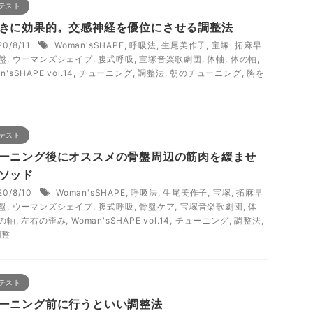
テスト
きに効果的。交感神経を優位にさせる調整法
20/8/11
Woman'sSHAPE
,
呼吸法
,
生尾美作子
,
宝塚
,
拓麻早
盤
,
ウーマンズシェイプ
,
腹式呼吸
,
宝塚音楽歌劇団
,
体軸
,
体の軸
,
n'sSHAPE vol.14
,
チューニング
,
調整法
,
朝のチューニング
,
胸を
テスト
ーニング後にオススメの骨盤周辺の筋肉を緩ませ
ソッド
20/8/10
Woman'sSHAPE
,
呼吸法
,
生尾美作子
,
宝塚
,
拓麻早
盤
,
ウーマンズシェイプ
,
腹式呼吸
,
骨盤ケア
,
宝塚音楽歌劇団
,
体
の軸
,
左右の歪み
,
Woman'sSHAPE vol.14
,
チューニング
,
調整法
,
調整
テスト
ーニング前に行うといい調整法