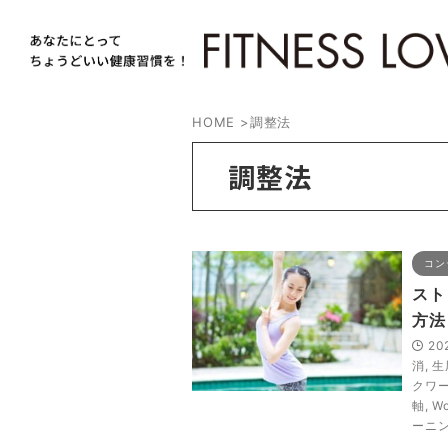
HOME
>
調整法
調整法
コン
スト
方法
20
消
,
生
クワ
軸
,
Wo
ーニ