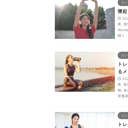
コン
寝起
20
希
,
骨
Woma
開く
コン
トレ
るメ
20
希
,
骨
軸
,
体
骨盤
コン
トレ