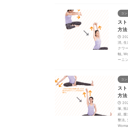
コン
スト
方法
20
消
,
生
クワ
軸
,
Wo
ーニ
コン
スト
方法
20
塚
,
拓
経
,
腹
整法
,
Woma