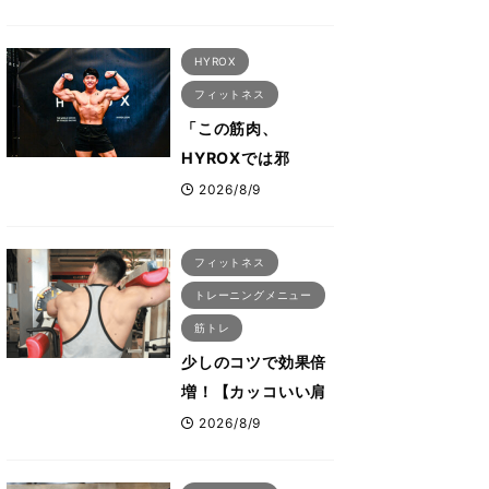
に集結 すでに
「2028、29年の大
HYROX
会も準備」
フィットネス
「この筋肉、
HYROXでは邪
魔？」ボディビル元
2026/8/9
日本王者・相澤隼人
が挑戦 バーピーで
フィットネス
は驚異の種目2位
トレーニングメニュー
筋トレ
少しのコツで効果倍
増！【カッコいい肩
を作る三角筋の筋ト
2026/8/9
レ6選】ボディビル
世界王者が解説！