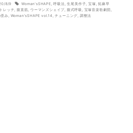
20/8/9
Woman'sSHAPE
,
呼吸法
,
生尾美作子
,
宝塚
,
拓麻早
トレッチ
,
腹直筋
,
ウーマンズシェイプ
,
腹式呼吸
,
宝塚音楽歌劇団
,
の歪み
,
Woman'sSHAPE vol.14
,
チューニング
,
調整法