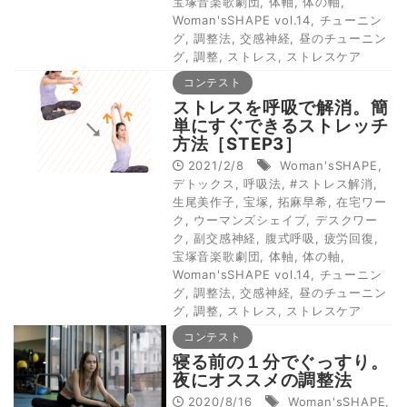
宝塚音楽歌劇団
,
体軸
,
体の軸
,
Woman'sSHAPE vol.14
,
チューニン
グ
,
調整法
,
交感神経
,
昼のチューニン
グ
,
調整
,
ストレス
,
ストレスケア
コンテスト
ストレスを呼吸で解消。簡
単にすぐできるストレッチ
方法［STEP3］
2021/2/8
Woman'sSHAPE
,
デトックス
,
呼吸法
,
#ストレス解消
,
生尾美作子
,
宝塚
,
拓麻早希
,
在宅ワー
ク
,
ウーマンズシェイプ
,
デスクワー
ク
,
副交感神経
,
腹式呼吸
,
疲労回復
,
宝塚音楽歌劇団
,
体軸
,
体の軸
,
Woman'sSHAPE vol.14
,
チューニン
グ
,
調整法
,
交感神経
,
昼のチューニン
グ
,
調整
,
ストレス
,
ストレスケア
コンテスト
寝る前の１分でぐっすり。
夜にオススメの調整法
2020/8/16
Woman'sSHAPE
,