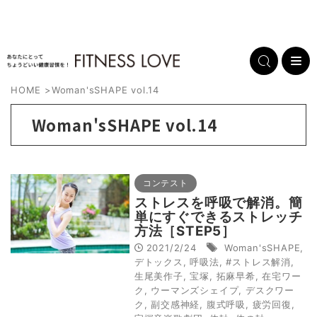
HOME
>
Woman'sSHAPE vol.14
Woman'sSHAPE vol.14
コンテスト
ストレスを呼吸で解消。簡
単にすぐできるストレッチ
方法［STEP5］
2021/2/24
Woman'sSHAPE
,
デトックス
,
呼吸法
,
#ストレス解消
,
生尾美作子
,
宝塚
,
拓麻早希
,
在宅ワー
ク
,
ウーマンズシェイプ
,
デスクワー
ク
,
副交感神経
,
腹式呼吸
,
疲労回復
,