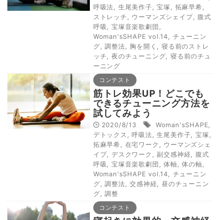
呼吸法
,
生尾美作子
,
宝塚
,
拓麻早希
,
ストレッチ
,
ウーマンズシェイプ
,
腹式
呼吸
,
宝塚音楽歌劇団
,
Woman'sSHAPE vol.14
,
チューニン
グ
,
調整法
,
胸を開く
,
寝る前のストレ
ッチ
,
夜のチューニング
,
寝る前のチュ
ーニング
コンテスト
筋トレ効果UP！どこでも
できるチューニング方法を
試してみよう
2020/8/13
Woman'sSHAPE
,
デトックス
,
呼吸法
,
生尾美作子
,
宝塚
,
拓麻早希
,
在宅ワーク
,
ウーマンズシェ
イプ
,
デスクワーク
,
副交感神経
,
腹式
呼吸
,
宝塚音楽歌劇団
,
体軸
,
体の軸
,
Woman'sSHAPE vol.14
,
チューニン
グ
,
調整法
,
交感神経
,
昼のチューニン
グ
,
調整
コンテスト