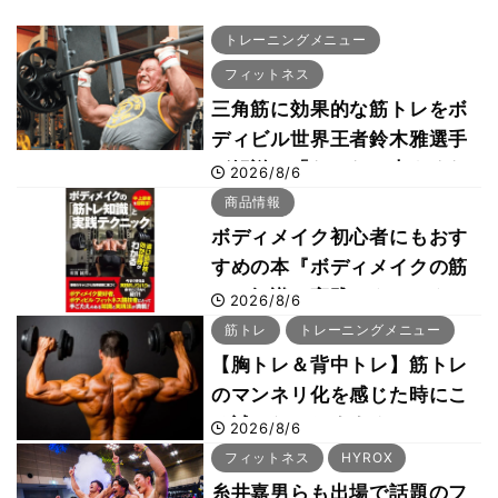
トレーニングメニュー
フィットネス
三角筋に効果的な筋トレをボ
ディビル世界王者鈴木雅選手
が解説！「なかなか大きくな
2026/8/6
らない肩の鍛え方」前編
商品情報
ボディメイク初心者にもおす
すめの本『ボディメイクの筋
トレ知識と実践テクニック』
2026/8/6
筋トレ
トレーニングメニュー
【胸トレ＆背中トレ】筋トレ
のマンネリ化を感じた時にこ
そ試したいおすすめメニュー
2026/8/6
「拮抗筋スーパーセット法」
フィットネス
HYROX
糸井嘉男らも出場で話題のフ