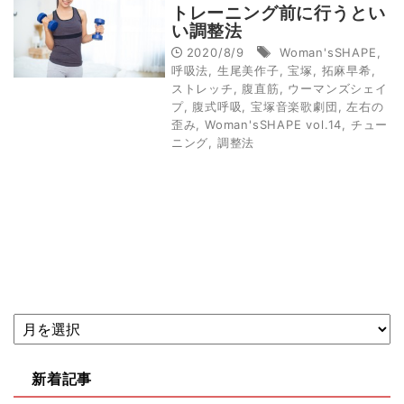
トレーニング前に行うとい
い調整法
2020/8/9
Woman'sSHAPE
,
呼吸法
,
生尾美作子
,
宝塚
,
拓麻早希
,
ストレッチ
,
腹直筋
,
ウーマンズシェイ
プ
,
腹式呼吸
,
宝塚音楽歌劇団
,
左右の
歪み
,
Woman'sSHAPE vol.14
,
チュー
ニング
,
調整法
新着記事