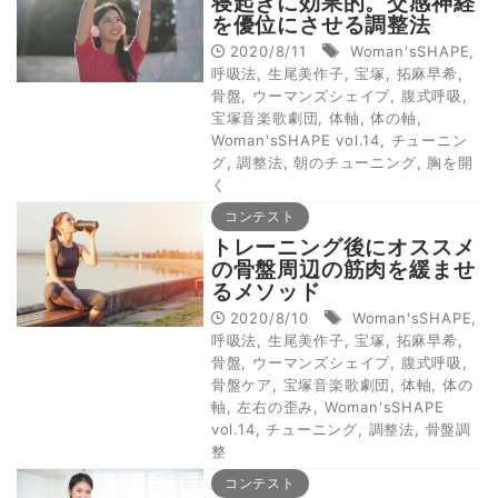
寝起きに効果的。交感神経
を優位にさせる調整法
2020/8/11
Woman'sSHAPE
,
呼吸法
,
生尾美作子
,
宝塚
,
拓麻早希
,
骨盤
,
ウーマンズシェイプ
,
腹式呼吸
,
宝塚音楽歌劇団
,
体軸
,
体の軸
,
Woman'sSHAPE vol.14
,
チューニン
グ
,
調整法
,
朝のチューニング
,
胸を開
く
コンテスト
トレーニング後にオススメ
の骨盤周辺の筋肉を緩ませ
るメソッド
2020/8/10
Woman'sSHAPE
,
呼吸法
,
生尾美作子
,
宝塚
,
拓麻早希
,
骨盤
,
ウーマンズシェイプ
,
腹式呼吸
,
骨盤ケア
,
宝塚音楽歌劇団
,
体軸
,
体の
軸
,
左右の歪み
,
Woman'sSHAPE
vol.14
,
チューニング
,
調整法
,
骨盤調
整
コンテスト