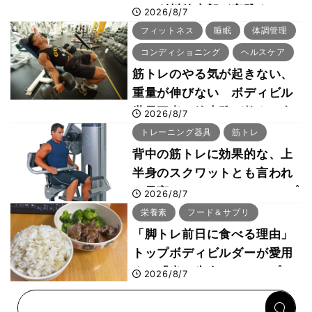
ー・刈川啓志郎が実践する
2026/8/7
「回復習慣」
フィットネス
睡眠
体調管理
コンディショニング
ヘルスケア
筋トレのやる気が起きない、
重量が伸びない ボディビル
世界王者・鈴木雅が教える食
2026/8/7
事・睡眠・呼吸の整え方
トレーニング器具
筋トレ
背中の筋トレに効果的な、上
半身のスクワットとも言われ
た最高マシン“ノーチラス・プ
2026/8/7
ルオーバーマシン”とは？
栄養素
フード＆サプリ
「脚トレ前日に食べる理由」
トップボディビルダーが愛用
する「米＋牛肉」のシンプル
2026/8/7
回復メシとは？