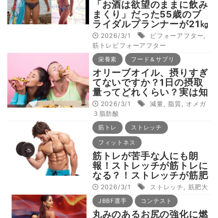
「お酒は欲望のままに飲み
まくり」だった55歳のブ
ライダルプランナーが21㎏
のダイエットで引き締まっ
2026/3/1
ビフォーアフター
,
たボディへ。やる気スイッ
筋トレビフォーアフター
チは成功体験【筋トレビフ
栄養素
フード＆サプリ
ォアフター】
オリーブオイル、摂りすぎ
てないですか？1日の摂取
量ってどれくらい？実は知
らない【摂るべき脂質と控
2026/3/1
減量
,
脂質
,
オメガ
えるべき脂質】の違い
３脂肪酸
筋トレ
ストレッチ
フィットネス
筋トレが苦手な人にも朗
報！ストレッチが筋トレに
なる？！ストレッチが筋肥
大に効果的なワケを解説！
2026/3/1
ストレッチ
,
筋肥大
JBBF選手
コンテスト
丸みのあるお尻の強化に燃