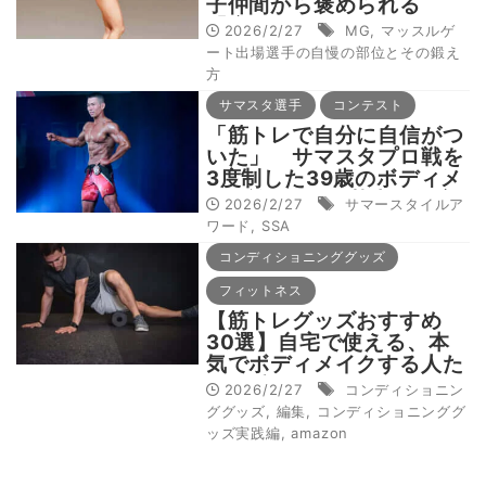
子仲間から褒められる
「肩」でボディコンテスト
2026/2/27
MG
,
マッスルゲ
活躍の42歳
ート出場選手の自慢の部位とその鍛え
方
サマスタ選手
コンテスト
「筋トレで自分に自信がつ
いた」 サマスタプロ戦を
3度制した39歳のボディメ
イク論は3つの基本の徹底
2026/2/27
サマースタイルア
ワード
,
SSA
コンディショニンググッズ
フィットネス
【筋トレグッズおすすめ
30選】自宅で使える、本
気でボディメイクする人た
ちが愛用アイテムも
2026/2/27
コンディショニン
ググッズ
,
編集
,
コンディショニンググ
ッズ実践編
,
amazon