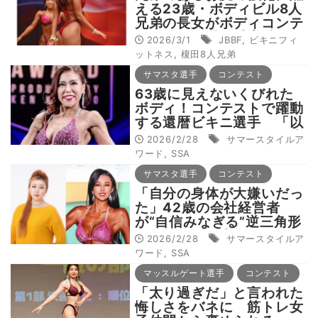
える23歳・ボディビル8人
兄弟の長女がボディコンテ
スト活躍 「体重増減にと
2026/3/1
JBBF
,
ビキニフィ
らわれず、しっかり食べて
ットネス
,
榎田8人兄弟
整える！」
サマスタ選手
コンテスト
63歳に見えないくびれた
ボディ！コンテストで躍動
する還暦ビキニ選手 「以
前はくびれが全くなく、小
2026/2/28
サマースタイルア
尻でしたが……」
ワード
,
SSA
サマスタ選手
コンテスト
「自分の身体が大嫌いだっ
た」42歳の会社経営者
が“自信みなぎる”逆三角形
ボディを作り上げる ボデ
2026/2/28
サマースタイルア
ィメイクとサマスタのおか
ワード
,
SSA
げで「モノクロの世界がカ
マッスルゲート選手
コンテスト
ラーに変わった」
「太り過ぎだ」と言われた
悔しさをバネに 筋トレ女