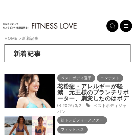
HOME
>
新着記事
新着記事
ベストボディ選手
コンテスト
花粉症・アレルギーが軽
減 元王様のブランチリポ
ーター、劇変したのはボデ
ィだけでなく体質もだった
2026/3/2
ベストボディジャ
パン
筋トレビフォーアフター
フィットネス