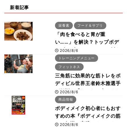
新着記事
栄養素
フード＆サプリ
「肉を食べると胃が重
い……」を解決？トップボデ
ィビルダーのリカバリー飯を
2026/8/6
専門家がロジカル解説
トレーニングメニュー
フィットネス
三角筋に効果的な筋トレをボ
ディビル世界王者鈴木雅選手
が解説！「なかなか大きくな
2026/8/6
らない肩の鍛え方」前編
商品情報
ボディメイク初心者にもおす
すめの本『ボディメイクの筋
トレ知識と実践テクニック』
2026/8/6