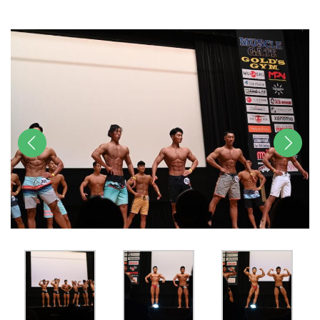
u
t
e
前へ
次へ