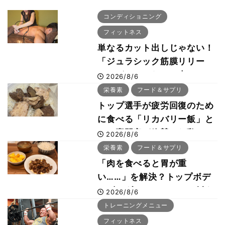
コンディショニング
フィットネス
単なるカット出しじゃない！
「ジュラシック筋膜リリー
ス」が口コミだけで大ヒット
2026/8/6
した納得の理由 木澤大祐が
栄養素
フード＆サプリ
解説
トップ選手が疲労回復のため
に食べる「リカバリー飯」と
は？専門家が絶賛した鶏レバ
2026/8/6
ー活用法
栄養素
フード＆サプリ
「肉を食べると胃が重
い……」を解決？トップボデ
ィビルダーのリカバリー飯を
2026/8/6
専門家がロジカル解説
トレーニングメニュー
フィットネス