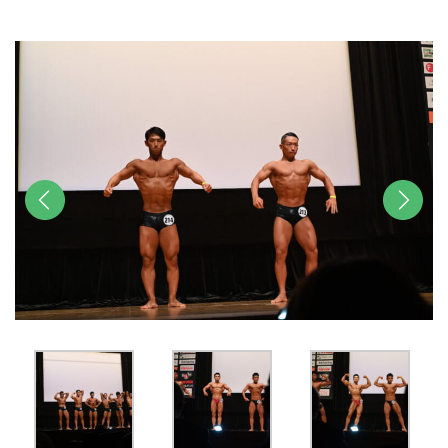
u
t
e
前へ
次へ