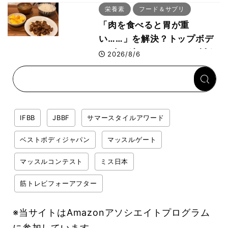
ー活用法
栄養素
フード＆サプリ
「肉を食べると胃が重
い……」を解決？トップボデ
ィビルダーのリカバリー飯を
2026/8/6
専門家がロジカル解説
IFBB
JBBF
サマースタイルアワード
ベストボディジャパン
マッスルゲート
マッスルコンテスト
ミス日本
筋トレビフォーアフター
※当サイトはAmazonアソシエイトプログラム
に参加しています