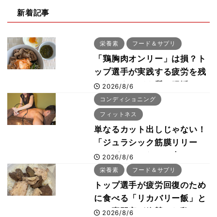
新着記事
栄養素
フード＆サプリ
「鶏胸肉オンリー」は損？ト
ップ選手が実践する疲労を残
さないタンパク質＆腸活コン
2026/8/6
ボ
コンディショニング
フィットネス
単なるカット出しじゃない！
「ジュラシック筋膜リリー
ス」が口コミだけで大ヒット
2026/8/6
した納得の理由 木澤大祐が
栄養素
フード＆サプリ
解説
トップ選手が疲労回復のため
に食べる「リカバリー飯」と
は？専門家が絶賛した鶏レバ
2026/8/6