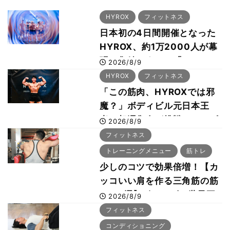
HYROX
フィットネス
日本初の4日間開催となった
HYROX、約1万2000人が幕
張に集結 すでに「2028、
2026/8/9
29年の大会も準備」
HYROX
フィットネス
「この筋肉、HYROXでは邪
魔？」ボディビル元日本王
者・相澤隼人が挑戦 バーピ
2026/8/9
ーでは驚異の種目2位
フィットネス
トレーニングメニュー
筋トレ
少しのコツで効果倍増！【カ
ッコいい肩を作る三角筋の筋
トレ6選】ボディビル世界王
2026/8/9
者が解説！
フィットネス
コンディショニング