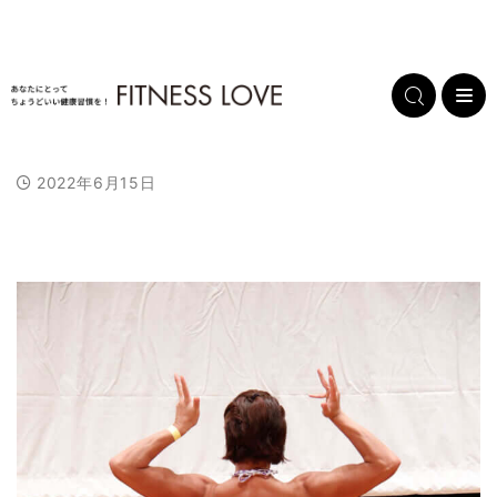
2022年6月15日
L
/
U
o
n
a
m
d
u
e
t
d
e
:
1
0
0
.
0
0
%