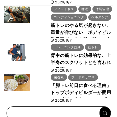
ー・刈川啓志郎が実践する
2026/8/7
「回復習慣」
フィットネス
睡眠
体調管理
コンディショニング
ヘルスケア
筋トレのやる気が起きない、
重量が伸びない ボディビル
世界王者・鈴木雅が教える食
2026/8/7
事・睡眠・呼吸の整え方
トレーニング器具
筋トレ
背中の筋トレに効果的な、上
半身のスクワットとも言われ
た最高マシン“ノーチラス・
2026/8/7
プルオーバーマシン”とは？
栄養素
フード＆サプリ
「脚トレ前日に食べる理由」
トップボディビルダーが愛用
する「米＋牛肉」のシンプル
2026/8/7
回復メシとは？