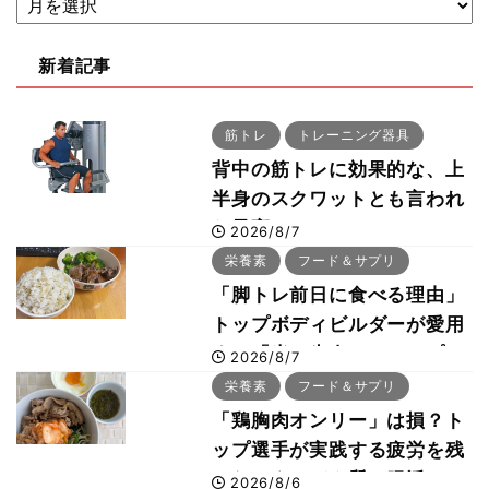
新着記事
筋トレ
トレーニング器具
背中の筋トレに効果的な、上
半身のスクワットとも言われ
た最高マシン“ノーチラス・
2026/8/7
プルオーバーマシン”とは？
栄養素
フード＆サプリ
「脚トレ前日に食べる理由」
トップボディビルダーが愛用
する「米＋牛肉」のシンプル
2026/8/7
回復メシとは？
栄養素
フード＆サプリ
「鶏胸肉オンリー」は損？ト
ップ選手が実践する疲労を残
さないタンパク質＆腸活コン
2026/8/6