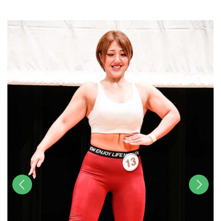
u
t
e
前へ
次へ