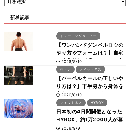
新着記事
トレーニングメニュー
【ワンハンドダンベルロウの
やり方やフォームは？】自宅
で広背筋など背中をつくる方
2026/8/10
法をボディビル世界王者・鈴
筋トレ
フィットネス
木雅選手が解説
【バーベルカールの正しいや
り方は？】下半身から身体を
安定させるのがカギ！
2026/8/10
フィットネス
HYROX
日本初の4日間開催となった
HYROX、約1万2000人が幕
張に集結 すでに「2028、
2026/8/9