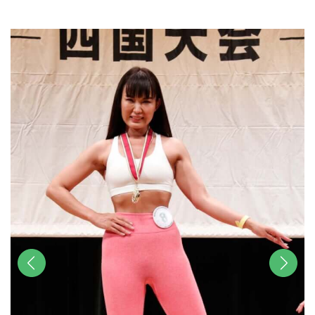
u
t
e
前へ
次へ