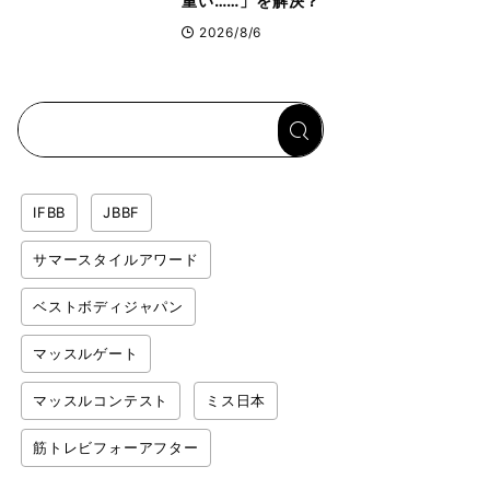
重い……」を解決？
トップボディビルダ
2026/8/6
ーのリカバリー飯を
専門家がロジカル解
説
IFBB
JBBF
サマースタイルアワード
ベストボディジャパン
マッスルゲート
マッスルコンテスト
ミス日本
筋トレビフォーアフター