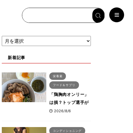
新着記事
栄養素
フード＆サプリ
「鶏胸肉オンリー」
は損？トップ選手が
実践する疲労を残さ
2026/8/6
ないタンパク質＆腸
活コンボ
コンディショニング