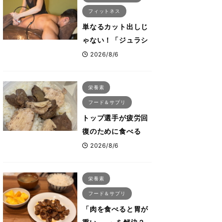
フィットネス
単なるカット出しじ
ゃない！「ジュラシ
ック筋膜リリース」
2026/8/6
が口コミだけで大ヒ
ットした納得の理
栄養素
由 木澤大祐が解説
フード＆サプリ
トップ選手が疲労回
復のために食べる
「リカバリー飯」と
2026/8/6
は？専門家が絶賛し
た鶏レバー活用法
栄養素
フード＆サプリ
「肉を食べると胃が