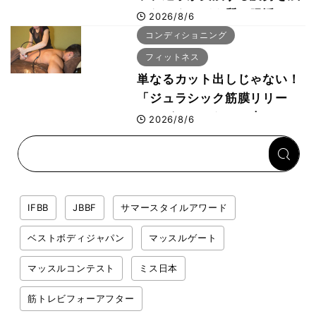
さないタンパク質＆腸活コン
2026/8/6
ボ
コンディショニング
フィットネス
単なるカット出しじゃない！
「ジュラシック筋膜リリー
ス」が口コミだけで大ヒット
2026/8/6
した納得の理由 木澤大祐が
解説
IFBB
JBBF
サマースタイルアワード
ベストボディジャパン
マッスルゲート
マッスルコンテスト
ミス日本
筋トレビフォーアフター