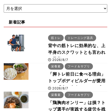
新着記事
筋トレ
トレーニング器具
背中の筋トレに効果的な、上
半身のスクワットとも言われ
た最高マシン“ノーチラス・
2026/8/7
プルオーバーマシン”とは？
栄養素
フード＆サプリ
「脚トレ前日に食べる理由」
トップボディビルダーが愛用
する「米＋牛肉」のシンプル
2026/8/7
回復メシとは？
栄養素
フード＆サプリ
「鶏胸肉オンリー」は損？ト
ップ選手が実践する疲労を残