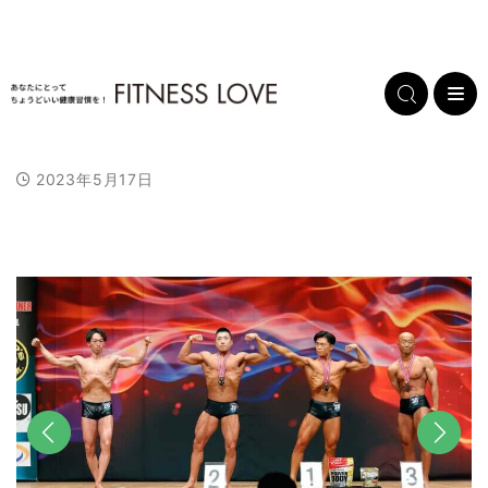
2023年5月17日
L
/
U
o
n
a
m
d
u
e
t
d
e
:
1
0
0
.
0
0
%
前へ
次へ