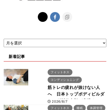
新着記事
フィットネス
コンディショニング
筋トレの疲れが抜けない人
へ 日本トップボディビルダ
ー・刈川啓志郎が実践する
2026/8/7
「回復習慣」
フィットネス
睡眠
体調管理