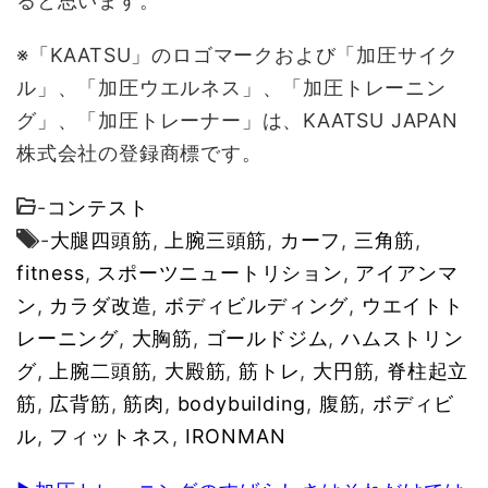
ると思います。
※「KAATSU」のロゴマークおよび「加圧サイク
ル」、「加圧ウエルネス」、「加圧トレーニン
グ」、「加圧トレーナー」は、KAATSU JAPAN
株式会社の登録商標です。
-
コンテスト
-
大腿四頭筋
,
上腕三頭筋
,
カーフ
,
三角筋
,
fitness
,
スポーツニュートリション
,
アイアンマ
ン
,
カラダ改造
,
ボディビルディング
,
ウエイトト
レーニング
,
大胸筋
,
ゴールドジム
,
ハムストリン
グ
,
上腕二頭筋
,
大殿筋
,
筋トレ
,
大円筋
,
脊柱起立
筋
,
広背筋
,
筋肉
,
bodybuilding
,
腹筋
,
ボディビ
ル
,
フィットネス
,
IRONMAN