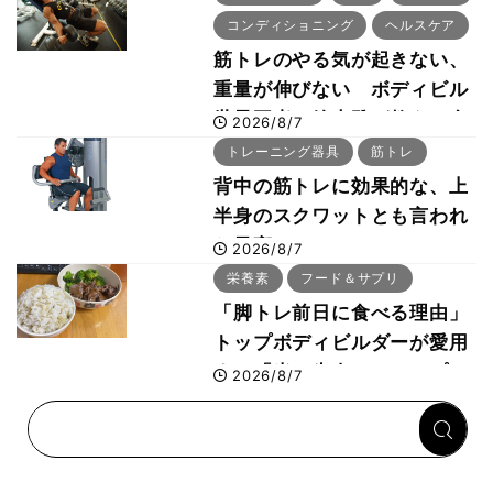
コンディショニング
ヘルスケア
筋トレのやる気が起きない、
重量が伸びない ボディビル
世界王者・鈴木雅が教える食
2026/8/7
事・睡眠・呼吸の整え方
トレーニング器具
筋トレ
背中の筋トレに効果的な、上
半身のスクワットとも言われ
た最高マシン“ノーチラス・
2026/8/7
プルオーバーマシン”とは？
栄養素
フード＆サプリ
「脚トレ前日に食べる理由」
トップボディビルダーが愛用
する「米＋牛肉」のシンプル
2026/8/7
回復メシとは？