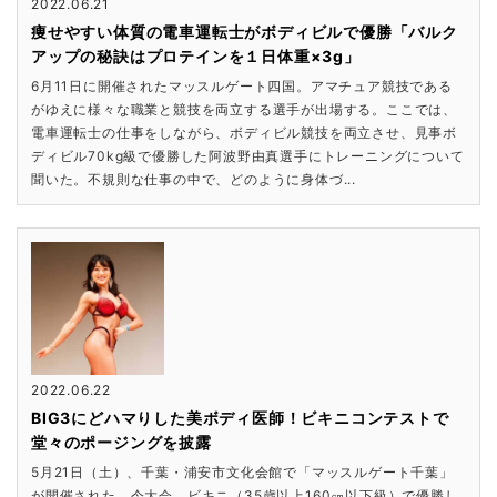
2022.06.21
痩せやすい体質の電車運転士がボディビルで優勝「バルク
アップの秘訣はプロテインを１日体重×3g」
6月11日に開催されたマッスルゲート四国。アマチュア競技である
がゆえに様々な職業と競技を両立する選手が出場する。ここでは、
電車運転士の仕事をしながら、ボディビル競技を両立させ、見事ボ
ディビル70kg級で優勝した阿波野由真選手にトレーニングについて
聞いた。不規則な仕事の中で、どのように身体づ...
2022.06.22
BIG3にどハマりした美ボディ医師！ビキニコンテストで
堂々のポージングを披露
5月21日（土）、千葉・浦安市文化会館で「マッスルゲート千葉」
が開催された。今大会、ビキニ（35歳以上160㎝以下級）で優勝し