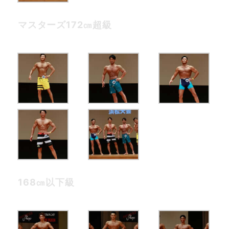
マスターズ172㎝超級
168㎝以下級