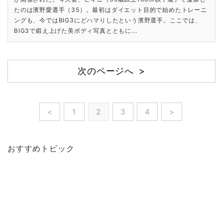
たのは濱野愛選手（35）。最初はダイエット目的で始めたトレーニ
ングも、今ではBIG3にどハマりしたという濱野選手。ここでは、
BIG3で鍛え上げた美ボディ写真とともに...
次のページへ >
<
1
2
3
4
>
おすすめトピック