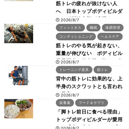
筋トレの疲れが抜けない人
へ 日本トップボディビルダ
ー・刈川啓志郎が実践する
2026/8/7
「回復習慣」
フィットネス
睡眠
体調管理
コンディショニング
ヘルスケア
筋トレのやる気が起きない、
重量が伸びない ボディビル
世界王者・鈴木雅が教える食
2026/8/7
事・睡眠・呼吸の整え方
トレーニング器具
筋トレ
背中の筋トレに効果的な、上
半身のスクワットとも言われ
た最高マシン“ノーチラス・
2026/8/7
プルオーバーマシン”とは？
栄養素
フード＆サプリ
「脚トレ前日に食べる理由」
トップボディビルダーが愛用
する「米＋牛肉」のシンプル
2026/8/7