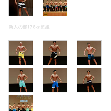
新人の部176㎝超級