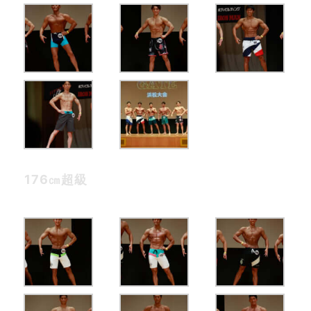
176㎝超級