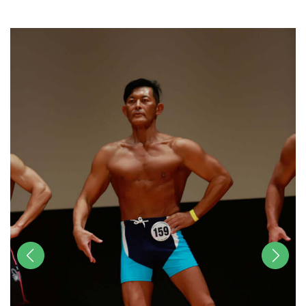
u
t
e
前へ
次へ