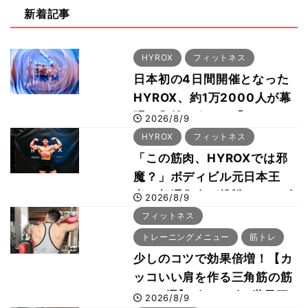
新着記事
HYROX
フィットネス
日本初の4日間開催となった
HYROX、約1万2000人が幕
張に集結 すでに「2028、
2026/8/9
29年の大会も準備」
HYROX
フィットネス
「この筋肉、HYROXでは邪
魔？」ボディビル元日本王
者・相澤隼人が挑戦 バーピ
2026/8/9
ーでは驚異の種目2位
フィットネス
トレーニングメニュー
筋トレ
少しのコツで効果倍増！【カ
ッコいい肩を作る三角筋の筋
トレ6選】ボディビル世界王
2026/8/9