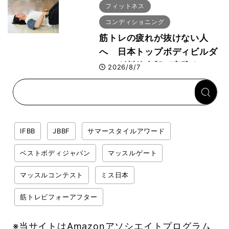
者が解説！
フィットネス
コンディショニング
筋トレの疲れが抜けない人
へ 日本トップボディビルダ
ー・刈川啓志郎が実践する
2026/8/7
「回復習慣」
IFBB
JBBF
サマースタイルアワード
ベストボディジャパン
マッスルゲート
マッスルコンテスト
ミス日本
筋トレビフォーアフター
※当サイトはAmazonアソシエイトプログラム