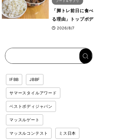
フード＆サプリ
「脚トレ前日に食べ
る理由」トップボデ
ィビルダーが愛用す
2026/8/7
る「米＋牛肉」のシ
ンプル回復メシと
は？
IFBB
JBBF
サマースタイルアワード
ベストボディジャパン
マッスルゲート
マッスルコンテスト
ミス日本