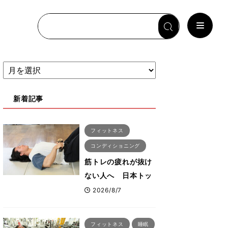
新着記事
フィットネス
コンディショニング
筋トレの疲れが抜け
ない人へ 日本トッ
プボディビルダー・
2026/8/7
刈川啓志郎が実践す
る「回復習慣」
フィットネス
睡眠