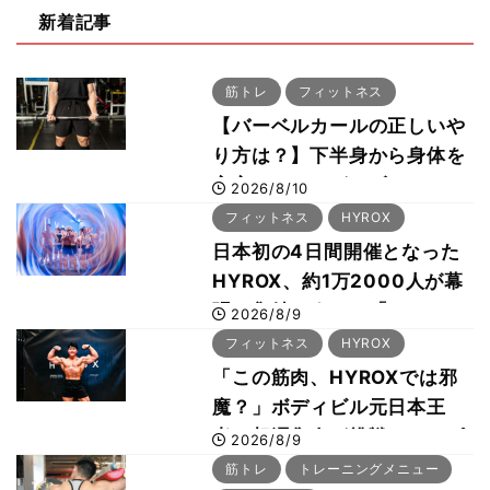
新着記事
筋トレ
フィットネス
【バーベルカールの正しいや
り方は？】下半身から身体を
安定させるのがカギ！
2026/8/10
フィットネス
HYROX
日本初の4日間開催となった
HYROX、約1万2000人が幕
張に集結 すでに「2028、
2026/8/9
29年の大会も準備」
フィットネス
HYROX
「この筋肉、HYROXでは邪
魔？」ボディビル元日本王
者・相澤隼人が挑戦 バーピ
2026/8/9
ーでは驚異の種目2位
筋トレ
トレーニングメニュー