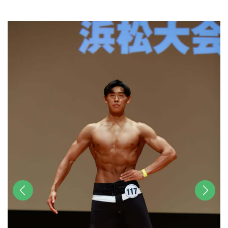
u
t
e
前へ
次へ