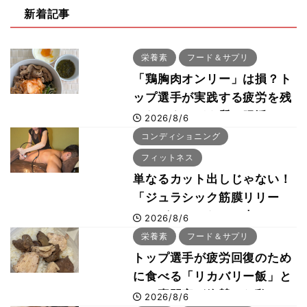
新着記事
栄養素
フード＆サプリ
「鶏胸肉オンリー」は損？ト
ップ選手が実践する疲労を残
さないタンパク質＆腸活コン
2026/8/6
ボ
コンディショニング
フィットネス
単なるカット出しじゃない！
「ジュラシック筋膜リリー
ス」が口コミだけで大ヒット
2026/8/6
した納得の理由 木澤大祐が
栄養素
フード＆サプリ
解説
トップ選手が疲労回復のため
に食べる「リカバリー飯」と
は？専門家が絶賛した鶏レバ
2026/8/6