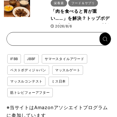
ー活用法
栄養素
フード＆サプリ
「肉を食べると胃が重
い……」を解決？トップボデ
ィビルダーのリカバリー飯を
2026/8/6
専門家がロジカル解説
IFBB
JBBF
サマースタイルアワード
ベストボディジャパン
マッスルゲート
マッスルコンテスト
ミス日本
筋トレビフォーアフター
※当サイトはAmazonアソシエイトプログラム
に参加しています