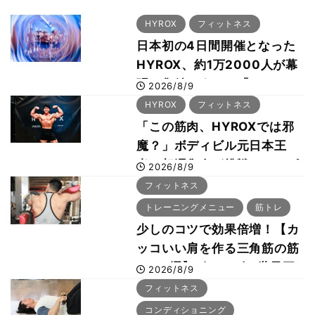
HYROX
フィットネス
日本初の4日間開催となった
HYROX、約1万2000人が幕
張に集結 すでに「2028、
2026/8/9
29年の大会も準備」
HYROX
フィットネス
「この筋肉、HYROXでは邪
魔？」ボディビル元日本王
者・相澤隼人が挑戦 バーピ
2026/8/9
ーでは驚異の種目2位
フィットネス
トレーニングメニュー
筋トレ
少しのコツで効果倍増！【カ
ッコいい肩を作る三角筋の筋
トレ6選】ボディビル世界王
2026/8/9
者が解説！
フィットネス
コンディショニング