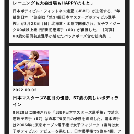
レーニングも大会出場もHAPPYのもと」
日本ボディビル・フィットネス連盟（JBBF）が主催する、"年
齢別日本一"決定戦『第34回日本マスターズボディビル選手
権』が8月28日（日）北海道・函館で開催され、女子フィジー
ク60歳以上級で沼田初恵選手（60）が優勝した。 【写真】
60歳の沼田初恵選手が魅せたバックポーズ含む筋肉美 ...
2022.09.02
日本マスターズ8度目の優勝。57歳の美しいボディラ
イン
8月28日に開催された『JBBF日本マスターズ選手権』で清水
恵理子選手（57）は通算で8度目の優勝を達成した。清水選手
は2005年に東京オープン選手権で女子フィジーク（当時は女
子ボディビル）デビューを果たし、日本選手権で2位を4回、ア