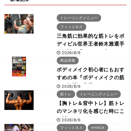
トレーニングメニュー
フィットネス
三角筋に効果的な筋トレをボ
ディビル世界王者鈴木雅選手
が解説！「なかなか大きくな
2026/8/6
らない肩の鍛え方」前編
商品情報
ボディメイク初心者にもおす
すめの本『ボディメイクの筋
トレ知識と実践テクニック』
2026/8/6
筋トレ
トレーニングメニュー
【胸トレ＆背中トレ】筋トレ
のマンネリ化を感じた時にこ
そ試したいおすすめメニュー
2026/8/6
「拮抗筋スーパーセット法」
フィットネス
HYROX