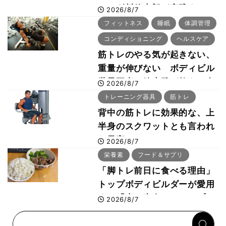
ー・刈川啓志郎が実践する
2026/8/7
「回復習慣」
フィットネス
睡眠
体調管理
コンディショニング
ヘルスケア
筋トレのやる気が起きない、
重量が伸びない ボディビル
世界王者・鈴木雅が教える食
2026/8/7
事・睡眠・呼吸の整え方
トレーニング器具
筋トレ
背中の筋トレに効果的な、上
半身のスクワットとも言われ
た最高マシン“ノーチラス・
2026/8/7
プルオーバーマシン”とは？
栄養素
フード＆サプリ
「脚トレ前日に食べる理由」
トップボディビルダーが愛用
する「米＋牛肉」のシンプル
2026/8/7
回復メシとは？