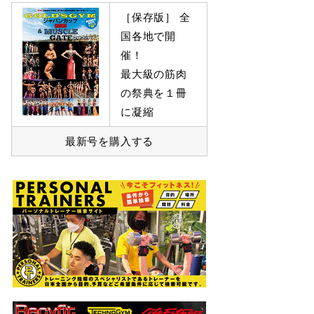
［保存版］ 全
国各地で開
催！
最大級の筋肉
の祭典を１冊
に凝縮
最新号を購入する