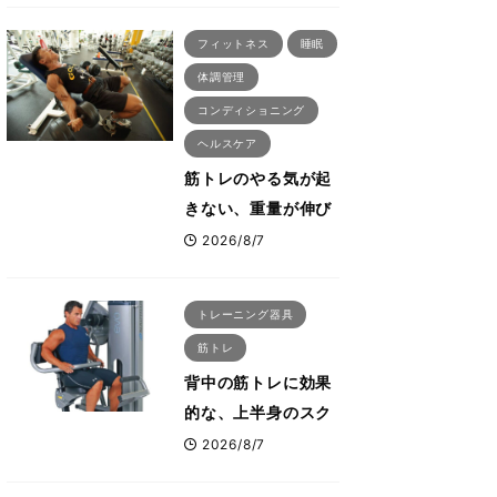
る「回復習慣」
フィットネス
睡眠
体調管理
コンディショニング
ヘルスケア
筋トレのやる気が起
きない、重量が伸び
ない ボディビル世
2026/8/7
界王者・鈴木雅が教
える食事・睡眠・呼
トレーニング器具
吸の整え方
筋トレ
背中の筋トレに効果
的な、上半身のスク
ワットとも言われた
2026/8/7
最高マシン“ノーチラ