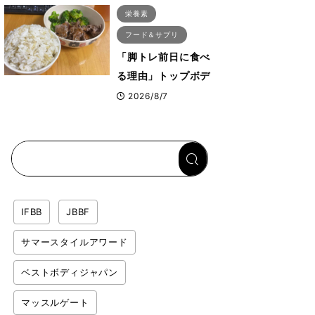
ス・プルオーバーマ
栄養素
シン”とは？
フード＆サプリ
「脚トレ前日に食べ
る理由」トップボデ
ィビルダーが愛用す
2026/8/7
る「米＋牛肉」のシ
ンプル回復メシと
は？
IFBB
JBBF
サマースタイルアワード
ベストボディジャパン
マッスルゲート