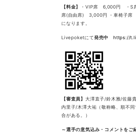
【料金】
・VIP席 6,000円 ・S
席(自由席) 3,000円 ・車椅子
になります。
Livepoketにて
発売中
https://t.
【審査員】
大澤直子/鈴木雅/佐藤貴
内里子/木澤大祐（敬称略、順不
合がある。）
～選手の意気込み・コメントをご