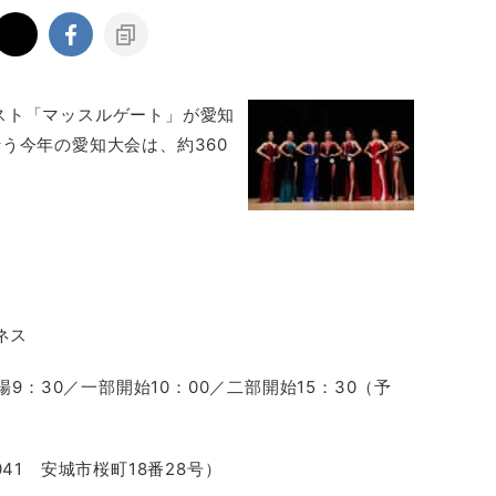
スト「マッスルゲート」が愛知
う今年の愛知大会は、約360
ネス
開場9：30／一部開始10：00／二部開始15：30（予
041 安城市桜町18番28号）