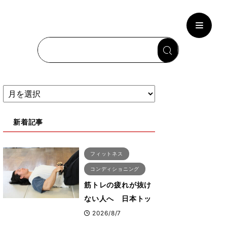
新着記事
フィットネス
コンディショニング
筋トレの疲れが抜け
ない人へ 日本トッ
プボディビルダー・
2026/8/7
刈川啓志郎が実践す