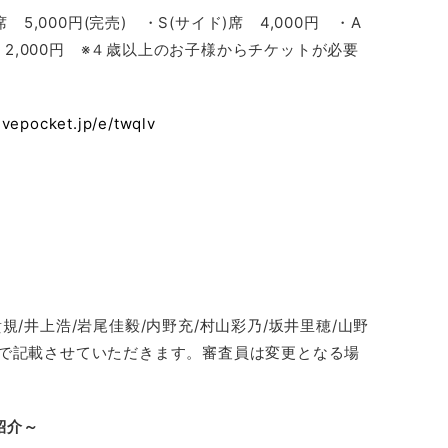
席 5,000円(完売) ・S(サイド)席 4,000円 ・A
席 2,000円 ※４歳以上のお子様からチケットが必要
livepocket.jp/e/twqlv
規/井上浩/岩尾佳毅/内野充/村山彩乃/坂井里穂/山野
同で記載させていただきます。審査員は変更となる場
紹介～