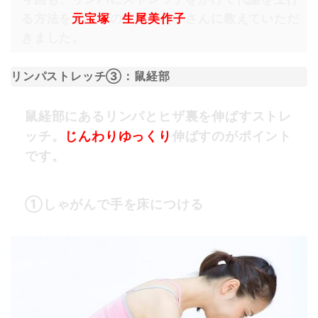
る方法
を
元宝塚
の
生尾美作子
さんに教えていただ
きました。
リンパストレッチ③：鼠経
部
鼠経部にあるリンパとヒザ裏を伸ばすストレ
ッチ。
じんわりゆっくり
伸ばすのがポイント
です。
①しゃがんで手を床につける