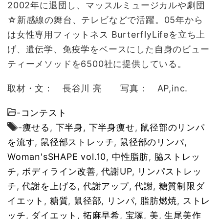
2002年に退団し、マッスルミュージカルや劇団
☆新感線の舞台、テレビなどで活躍。05年から
は女性専用フィットネス BurterflyLifeを立ち上
げ、遺伝学、免疫学をベースにした自身のビュー
ティーメソッドを6500社に提供している。
取材・文： 長谷川 亮 写真： AP,inc.
-
コンテスト
-
痩せる
,
下半身
,
下半身痩せ
,
鼠径部のリンパ
を流す
,
鼠径部ストレッチ
,
鼠径部のリンパ
,
Woman'sSHAPE vol.10
,
中性脂肪
,
脇ストレッ
チ
,
ボディライン改善
,
代謝UP
,
リンパストレッ
チ
,
代謝を上げる
,
代謝アップ
,
代謝
,
糖質制限ダ
イエット
,
糖質
,
鼠径部
,
リンパ
,
脂肪燃焼
,
ストレ
ッチ
,
ダイエット
,
拓麻早希
,
宝塚
,
美
,
生尾美作