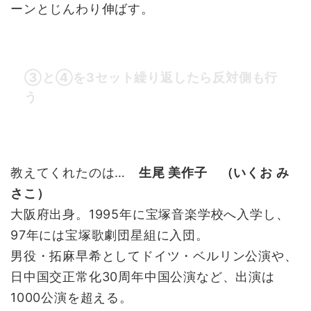
ーンとじんわり伸ばす。
③と④を3セット繰り返したら反対側も行
う
教えてくれたのは…
生尾 美作子 （いくお み
さこ）
大阪府出身。1995年に宝塚音楽学校へ入学し、
97年には宝塚歌劇団星組に入団。
男役・拓麻早希としてドイツ・ベルリン公演や、
日中国交正常化30周年中国公演など、出演は
1000公演を超える。