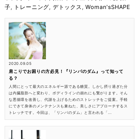
子
,
トレーニング
,
デトックス
,
Woman'sSHAPE
2020.09.05
肩こりでお困りの方必見！『リンパのダム』って知って
る？
人間にとって最大のエネルギー源である糖質。しかし摂り過ぎた分
は内臓脂肪へと変わり、ボディラインの崩れにも繋がります。そん
な悪循環を改善し、代謝を上げるためのストレッチをご提案。手軽
にできて身体のメンテナンスも兼ねた、美しさにアプローチするス
トレッチです。今回は、「リンパのダム」と言われる「...