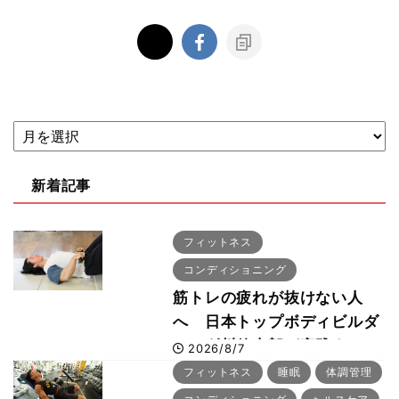
新着記事
フィットネス
コンディショニング
筋トレの疲れが抜けない人
へ 日本トップボディビルダ
ー・刈川啓志郎が実践する
2026/8/7
「回復習慣」
フィットネス
睡眠
体調管理