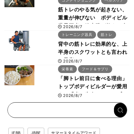
コンディショニング
ヘルスケア
筋トレのやる気が起きない、
重量が伸びない ボディビル
世界王者・鈴木雅が教える食
2026/8/7
事・睡眠・呼吸の整え方
トレーニング器具
筋トレ
背中の筋トレに効果的な、上
半身のスクワットとも言われ
た最高マシン“ノーチラス・
2026/8/7
プルオーバーマシン”とは？
栄養素
フード＆サプリ
「脚トレ前日に食べる理由」
トップボディビルダーが愛用
する「米＋牛肉」のシンプル
2026/8/7
回復メシとは？
IFBB
JBBF
サマースタイルアワード