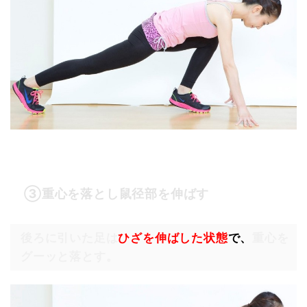
③重心を落とし鼠径部を伸ばす
後ろに引いた足は
ひざを伸ばした状態
で、
重心を
グーッと落とす。