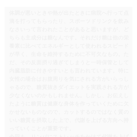
体調が悪いときや熱が出たときに病院へ行って点
滴を打ってもらったり、スポーツドリンクを飲み
なさいって言われたことがあると思いますが、ど
ちらも主成分は糖なんです。それだけ糖は他の栄
養素に比べてエネルギーとして使われるスピード
が早く、生命を維持するために不可欠なもの。た
だ、その反面摂り過ぎてしまうと一時保管として
内臓脂肪に付きやすいとも言われています。特に
女性の場合はお腹周りを気にされる方がいらっし
ゃるので、糖質抜きダイエットを実践される方が
少なくないのかもしれません。しかし、お伝えし
たように糖質は健康な身体を作っていくために欠
かせないものなので、カットするのではなく質の
いい糖質を摂取した上で、代謝を上げる方向へ持
っていくことが重要です。
今回も、
リンパ
にストレッチをかけて
代謝を上げ