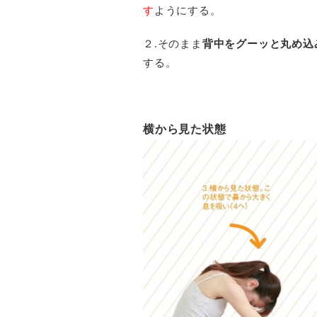
す
ようにする。
２.そのまま
背中をグーッと丸め込
する。
横から見た状態