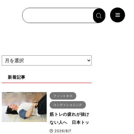
新着記事
フィットネス
コンディショニング
筋トレの疲れが抜け
ない人へ 日本トッ
プボディビルダー・
2026/8/7