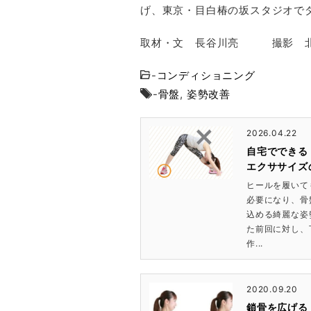
げ、東京・目白椿の坂スタジオで
取材・文 長谷川亮 撮影 
-
コンディショニング
-
骨盤
,
姿勢改善
2026.04.22
自宅でできる
エクササイズ
ヒールを履いて
必要になり、骨
込める綺麗な姿
た前回に対し、
作...
2020.09.20
鎖骨を広げる