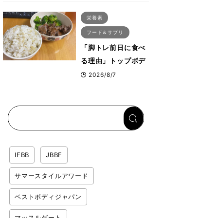
ス・プルオーバーマ
栄養素
シン”とは？
フード＆サプリ
「脚トレ前日に食べ
る理由」トップボデ
ィビルダーが愛用す
2026/8/7
る「米＋牛肉」のシ
ンプル回復メシと
は？
IFBB
JBBF
サマースタイルアワード
ベストボディジャパン
マッスルゲート