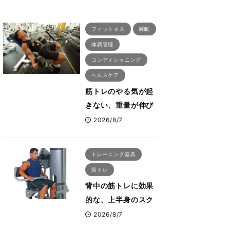
刈川啓志郎が実践す
る「回復習慣」
フィットネス
睡眠
体調管理
コンディショニング
ヘルスケア
筋トレのやる気が起
きない、重量が伸び
ない ボディビル世
2026/8/7
界王者・鈴木雅が教
える食事・睡眠・呼
トレーニング器具
吸の整え方
筋トレ
背中の筋トレに効果
的な、上半身のスク
ワットとも言われた
2026/8/7
最高マシン“ノーチラ