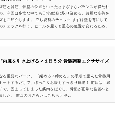
腹筋と背筋、骨盤の位置といったさまざまなバランスが保たれ
の。今回は多忙な中でも日常生活に取り込める、綺麗な姿勢を
ズをご紹介します。 立ち姿勢のチェック まずは壁を背にして
のチェックを行う。ヒールを履くと重心の位置が変わるため、
て”内臓を引き上げる＜１日５分 骨盤調整エクササイズ
なる重要なパーツ。 「緩める→締める」の手順で歪んだ骨盤周
セットするだけで、ぽっこりお腹もすっきり解消！ 前回は「緩
チで、固まってしまった筋肉をほぐし、骨盤が正常な位置へと
した。 前回のおさらいはこちら↓ そ...