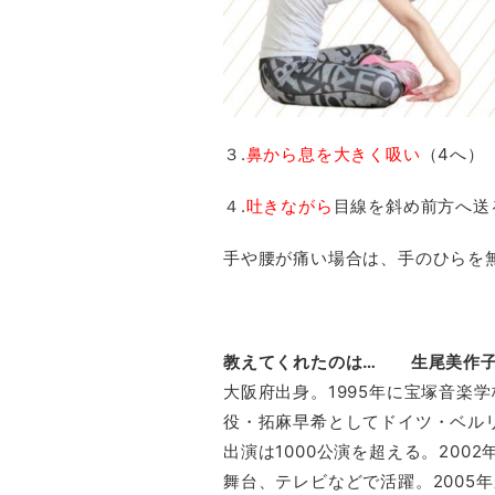
３.
鼻から息を
大きく
吸い
（4へ）
４.
吐きながら
目線を斜め前方へ送
手や腰が痛い場合は、手のひらを
教えてくれたのは… 生尾美作
大阪府出身。1995年に宝塚音楽
役・拓麻早希としてドイツ・ベル
出演は1000公演を超える。20
舞台、テレビなどで活躍。2005年から