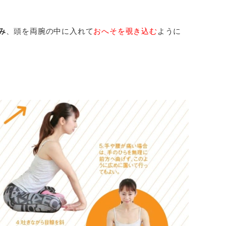
み
、頭を両腕の中に入れて
おへそを覗き込む
ように