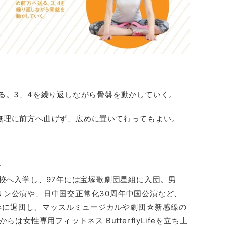
る。3、4を繰り返しながら骨盤を動かしていく。
無理に前方へ曲げず、広めに置いて行ってもよい。
子
学校へ入学し、97年には宝塚歌劇団星組に入団。男
リン公演や、日中国交正常化30周年中国公演など、
02年に退団し、マッスルミュージカルや劇団☆新感線の
は女性専用フィットネス ButterflyLifeを立ち上