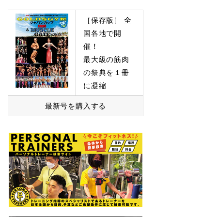
［保存版］ 全
国各地で開
催！
最大級の筋肉
の祭典を１冊
に凝縮
最新号を購入する