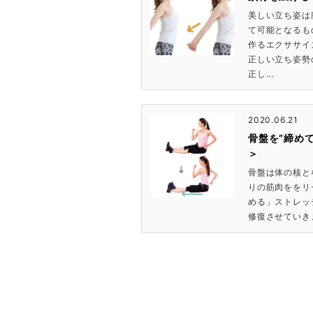
美しい立ち姿は
て可能となるも
作るエクササイ
正しい立ち姿勢
正し...
2020.06.21
骨盤を”締め
＞
骨盤は体の核と
りの筋肉ををリ
める」ストレッ
修復させていきま