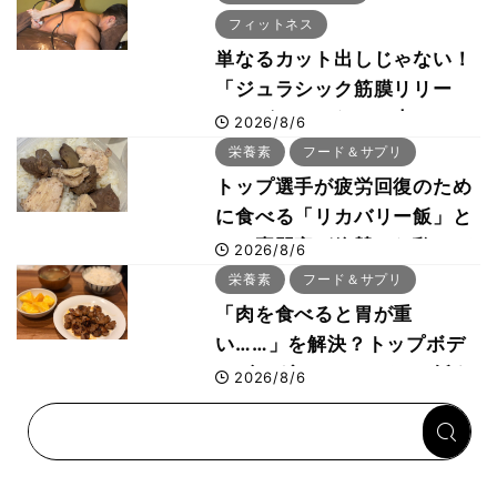
フィットネス
単なるカット出しじゃない！
「ジュラシック筋膜リリー
ス」が口コミだけで大ヒット
2026/8/6
した納得の理由 木澤大祐が
栄養素
フード＆サプリ
解説
トップ選手が疲労回復のため
に食べる「リカバリー飯」と
は？専門家が絶賛した鶏レバ
2026/8/6
ー活用法
栄養素
フード＆サプリ
「肉を食べると胃が重
い……」を解決？トップボデ
ィビルダーのリカバリー飯を
2026/8/6
専門家がロジカル解説