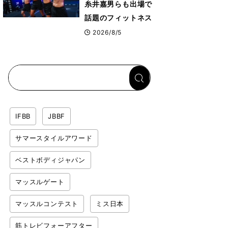
糸井嘉男らも出場で
話題のフィットネス
レースHYROX（ハ
2026/8/5
イロックス）が幕張
メッセで8月6日から
開幕 約1万2,000
人が集結
IFBB
JBBF
サマースタイルアワード
ベストボディジャパン
マッスルゲート
マッスルコンテスト
ミス日本
筋トレビフォーアフター