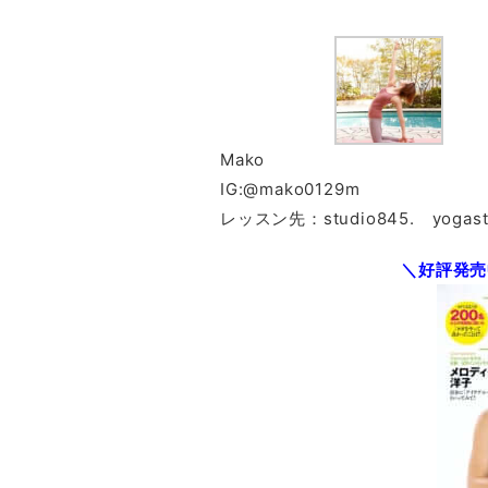
Mako
IG:@mako0129m
レッスン先：studio845. yogastudi
＼好評発売中／