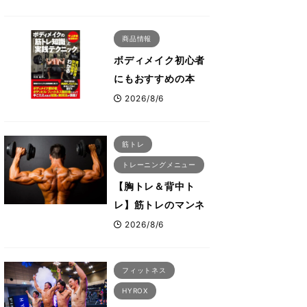
解説！「なかなか大
きくならない肩の鍛
商品情報
え方」前編
ボディメイク初心者
にもおすすめの本
『ボディメイクの筋
2026/8/6
トレ知識と実践テク
ニック』
筋トレ
トレーニングメニュー
【胸トレ＆背中ト
レ】筋トレのマンネ
リ化を感じた時にこ
2026/8/6
そ試したいおすすめ
メニュー「拮抗筋ス
フィットネス
ーパーセット法」
HYROX