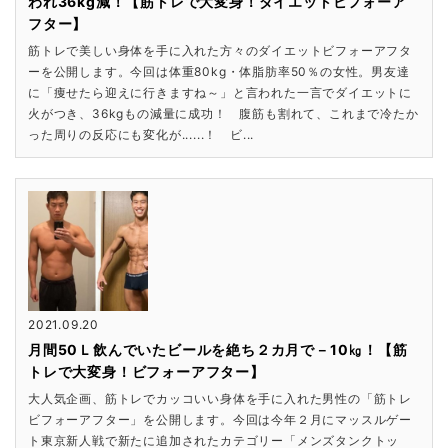
われ36kg減！【筋トレで大変身！ダイエットビフォーア
フター】
筋トレで美しい身体を手に入れた方々のダイエットビフォーアフタ
ーを公開します。今回は体重80kg・体脂肪率50％の女性。男友達
に「痩せたら迎えに行きますね～」と言われた一言でダイエットに
火がつき、36kgもの減量に成功！ 腹筋も割れて、これまで冷たか
った周りの反応にも変化が......！ ビ...
2021.09.20
月間50Ｌ飲んでいたビールを絶ち２カ月で－10㎏！【筋
トレで大変身！ビフォーアフター】
大人気企画、筋トレでカッコいい身体を手に入れた男性の「筋トレ
ビフォーアフター」を公開します。今回は今年２月にマッスルゲー
ト東京新人戦で新たに追加されたカテゴリー「メンズタンクトッ