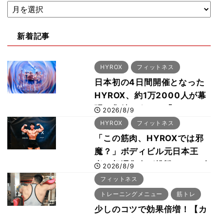
新着記事
HYROX
フィットネス
日本初の4日間開催となった
HYROX、約1万2000人が幕
張に集結 すでに「2028、
2026/8/9
29年の大会も準備」
HYROX
フィットネス
「この筋肉、HYROXでは邪
魔？」ボディビル元日本王
者・相澤隼人が挑戦 バーピ
2026/8/9
ーでは驚異の種目2位
フィットネス
トレーニングメニュー
筋トレ
少しのコツで効果倍増！【カ