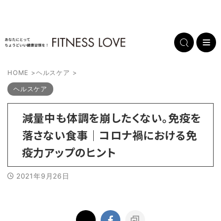
HOME
>
ヘルスケア
>
ヘルスケア
減量中も体調を崩したくない。免疫を
落さない食事｜コロナ禍における免
疫力アップのヒント
2021年9月26日