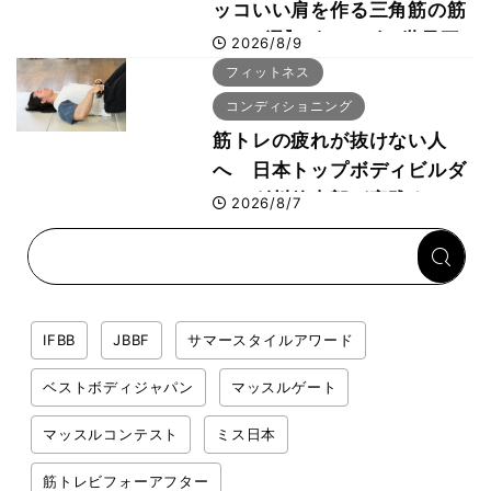
ッコいい肩を作る三角筋の筋
トレ6選】ボディビル世界王
2026/8/9
者が解説！
フィットネス
コンディショニング
筋トレの疲れが抜けない人
へ 日本トップボディビルダ
ー・刈川啓志郎が実践する
2026/8/7
「回復習慣」
IFBB
JBBF
サマースタイルアワード
ベストボディジャパン
マッスルゲート
マッスルコンテスト
ミス日本
筋トレビフォーアフター