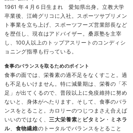
1961 年４月６日生まれ 愛知県出身。立教大学
卒業後、江崎グリコに入社。スポーツサプリメン
ト事業を立ち上げ、スポーツフーズ営業部長など
を歴任し、現在はアドバイザー。桑原塾を主宰
し、100人以上のトップアスリートのコンディシ
ョニング指導も行っている。
食事のバランスを取るためのポイント
食事の面では、栄養素の過不足をなくすこと。過
も不足もいけません。特に減量期は、栄養の「不
足」が出てくるので、普段以上に免疫維持に努め
ないと、身体がへたります。そして、食事のバラ
ンスをとること。カロリーのつじつまさえ合えば
いいのではなく、
三大栄養素
と
ビタミン
・
ミネラ
ル
、
食物繊維
のトータルでバランスをとること